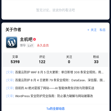
暂无讨论，说说你的看法吧
关于作者
关注
私信
主机吧
博导
Lv7
永久会员
文章
评论
关注
粉丝
5398
122
0
33
[文章]
百度云防护 WAF 8 月 5 日大更新：单日新增 306 条安全规则，用友
10 条、WordPress 12 条全线覆盖
[文章]
百度云防护 8 月 4 日更新 79 条安全规则：DataEase、深信服、国
产 OA 全线告急
[文章]
目前的 AI 绝对是毁了网站——AI 智能体爬虫识别与防御实战
[文章]
WordPress 安全防护完全指南：防止暴力破解与网站被篡改
Ta的全部动态