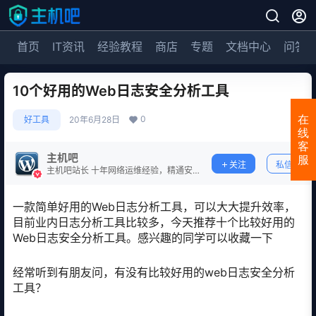
首页
IT资讯
经验教程
商店
专题
文档中心
问答
10个好用的Web日志安全分析工具
0
在
好工具
20年6月28日
线
客
主机吧
服
关注
私信
主机吧站长 十年网络运维经验，精通安
全防护。
一款简单好用的Web日志分析工具，可以大大提升效率，
目前业内日志分析工具比较多，今天推荐十个比较好用的
Web日志安全分析工具。感兴趣的同学可以收藏一下
经常听到有朋友问，有没有比较好用的web日志安全分析
工具？