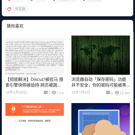
浏览器
猜你喜欢
【彻底解决】Discuz!被挂马 搜
浏览器自动「保存密码」功能
索引擎快照被劫持 网页被跳
并不安全，你的密码可能被黑
转！！！
客记下来了
18年4月26日
18年1月4日
1
1.7m
0
23.6m