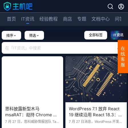
首页
IT资讯
经验教程
商店
专题
文档中心
问答
全部标签
IT资讯
排序
筛选
在
线
客
服
思科披露新型木马
WordPress 7.1 放弃 React
msaRAT：劫持 Chrome 浏
19 继续沿用 React 18.3：插
览器，用 WebRTC 隐藏 C2
件兼容性问题深度解析
7 月 27 日，思科威胁情报团队 Talo
7 月 27 日消息，WordPress 开发团
通信，防火墙完全看不见
s 披露了一款名为 msaRAT 的新型
队正式宣布：由于兼容性问题，Rea