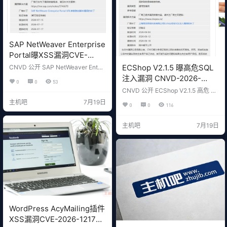
SAP NetWeaver Enterprise
Portal曝XSS漏洞CVE-
2026-44759 企业门户需立
ECShop V2.1.5 曝高危SQL
CNVD 公开 SAP NetWeaver Enter
即更新
prise Portal EP-RUNTIME 7.50 跨
注入漏洞 CNVD-2026-
0
0
53
站脚本漏洞（CNVD-2026-28155 /
23902 电商站请立即更新
CNVD 公开 ECShop V2.1.5 高危 S
CVE-2026-44759），URL 参数验
QL 注入漏洞（CNVD-2026-2390
证不足导致恶意脚本执行，可窃取
主机吧
7月19日
0
0
116
2），攻击者可读取数据库敏感信
会话、篡改门户内容。附 SAP 官方
息。详解影响范围、自查命令、修
补丁与 WAF 临时缓解方案。
复步骤及数据库加固方案，建议电
主机吧
7月19日
商站长立即更新。
WordPress AcyMailing插件
XSS漏洞CVE-2026-12170