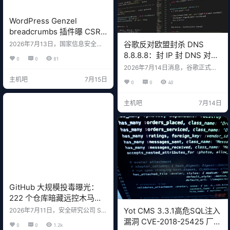
WordPress Genzel
breadcrumbs 插件曝 CSRF
漏洞，厂商未发补丁
谷歌反对欧盟封杀 DNS
2026年7月13日，国家信息安全漏
洞库（CNVD）公开编号为 CNVD-
8.8.8.8：封 IP 封 DNS 对打
0
0
81
2026-27407 的中危漏洞：WordPr
击盗版没用
2026年7月14日消息，谷歌正式向
ess 插件 Genzel breadcrumbs 1.2
欧盟委员会提交意见书，反对欧盟
及以下版本存在跨站请求伪造漏洞
主机吧
7月15日
0
0
40
拟推行的封杀 DNS 解析器和 IP 地
（CSRF），对应 CVE 编号为 CVE-
址的反盗版方案，明确表示此类措
2026-8708。 攻击者可利用该漏洞
施"效果有限且会带来附带损害"。
通过伪造的请求更新插件的配置。
主机吧
7月14日
欧盟想通过封禁 DNS 解析器（例如
截至目前，厂商尚未提供漏洞修复
谷歌旗下的 8.8.8.8）和 IP 地址来打
方案。 一、漏洞基本信息 项目内容
击盗版网站，但谷歌认为这条路走
CNVD-I…
不通。 一、谷歌的核心论点 措施谷
歌的反对理由封杀 DNS 解析器用户
可改用其他替代 DNS 服务…
GitHub 大规模投毒曝光：
222 个仓库暗藏远控木马和
挖矿程序，开发者成目标
Yot CMS 3.3.1高危SQL注入
2026年7月11日，安全研究公司 So
cket 公开报告了一起代号为 "Muck
漏洞 CVE-2018-25425 厂
0
0
1.2k
and Load" 的大规模恶意软件活