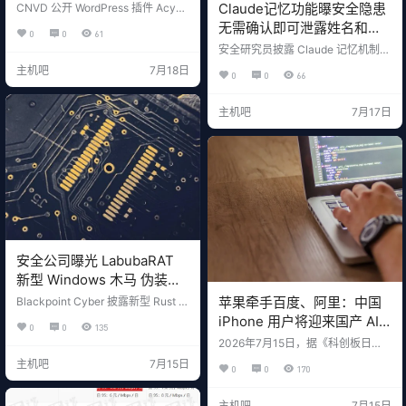
中危请尽快更新
Claude记忆功能曝安全隐患
CNVD 公开 WordPress 插件 AcyM
ailing 跨站脚本漏洞（CNVD-2026
无需确认即可泄露姓名和工
0
0
61
-27657 / CVE-2026-12170），影
作单位
安全研究员披露 Claude 记忆机制漏
响 10.10.2 及更早版本。详细分析攻
洞，攻击者可诱导 AI 从历史对话中
击原理、自查命令与修复步骤，附
主机吧
7月18日
0
0
66
提取姓名、工作单位、籍贯等个人
数据库清理脚本。
信息并编码外传至恶意网站。Anthr
opic 内部已知但未修复，研究员未
主机吧
7月17日
获赏金。分析攻击原理及对国产大
模型的警示。
安全公司曝光 LabubaRAT
新型 Windows 木马 伪装英
伟达驱动用 Rust 开发
苹果牵手百度、阿里：中国
Blackpoint Cyber 披露新型 Rust 木
马 LabubaRAT，伪装成英伟达驱动
iPhone 用户将迎来国产 AI
0
0
135
nvidia-sysruntime.exe 诱导安装，
加持
2026年7月15日，据《科创板日
具备远程命令、PowerShell、DNS
报》消息，知情人士透露苹果与百
隧道、SOCKS5 代理等完整控制能
主机吧
7月15日
0
0
170
度将合作，为中国 iPhone 用户开发
力，未来或转向 MaaS 订阅制运
人工智能功能。同一天，《证券时
营。
报》报道称阿里巴巴千问（Qwen）
主机吧
7月15日