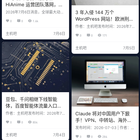
HiAnime 运营团队落网，七
人被捕
3 年入侵 144 万个
2026年7月6日消息，全球最大动漫
盗版流媒体网站 HiAnime 在关停四
WordPress 网站！欧洲刑警
0
0
1.6k
个月后，运营人员相继落网，该网
端掉 SocGholish 木马团伙
作者：主机吧发布时间：2026年7
站彻底宣告终结。 由美国电影协会
月5日 2026年7月5日消息，欧洲刑
（MPA）牵头成立的反盗版联合组
主机吧
7月6日
0
0
171
警组织（Europol）于6月末公布
织 ACE，通过官方领英账号公布：
了"Operation Endgame"网络执法
共有七名 HiAnime 涉案人员在越南
行动最新成果。警方成功打击了恶
被捕，即将被起诉。 一、事件经过
主机吧
7月5日
意木马 SocGholish 背后的犯罪团
时间事件2026年3月HiAnime 突然
伙，查封106个域名/服务器，清理
下线3月-6月运营团队曾表示可能重
了14971个已被植入恶意代码的 Wor
启6月HiAnime 官方宣布永久停止运
dPress 网站。 但这只是冰山一角。
营7月…
据联合参与此次行动…
豆包、千问相继下线智能
体，百度智能体流量入口也
悄悄关了，AI智能体泡沫破
Claude 将对中国用户下狠
作者：主机吧发布时间：2026年7
了？
月4日 7月3日晚，豆包发布《豆包
手！VPN、中转站、海外
0
0
804
智能体功能下线通知》，称由于产
壳、云服务商全封禁
发布时间：2026-07-03 | 作者：主
品功能调整，智能体功能将于2026
机吧 | 阅读时长：6 分钟 | 类型：行
年7月15日下线，用户可在10月15日
主机吧
7月4日
0
0
284
业评论 一、Anthropic 这次是来真
前自行保存历史数据，此后相关数