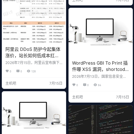
将作为 AI 能力集成至 Apple 智能，
为 iOS、iPadOS、macOS 和 visio
nOS 的中国用户带来智能体验。 加
上此前"网信中国"公布的 Apple 智
能大模型备案信息，这次合作的框
架已经基本…
阿里云 DDoS 防护今起集体
涨价，站长如何低成本扛住
攻击？
WordPress GBI To Print 插
2026年7月15日，阿里云宣布旗下
多款 DDoS 防护产品今起集体涨
件曝 XSS 漏洞，shortcode
0
0
128
价，涉及 DDoS 原生防护 2.0、DD
函数输出未转义
2026年7月13日，国家信息安全漏
oS 高防（中国内地）、DDoS 高防
洞库（CNVD）公开编号为 CNVD-
（非中国内地） 等多个服务模块的
主机吧
7月15日
0
0
84
2026-27408 的中危漏洞：WordPr
弹性 95 功能。 对于依赖阿里云做抗
ess 插件 GBI To Print v1.0 存在跨
D 的站长和企业来说，这意味着成
站脚本漏洞（XSS），对应 CVE 编
本将明显上升。 一、阿里云涨价明
主机吧
7月15日
号为 CVE-2026-8702。 漏洞根源
细 商品模块计费方式调价前调价后
在插件的 gbi_toprint_shortcode 函
DDoS 原生防护 2.0（包年包月）月
数对输出未进行充分转义。攻击者
9582 元/Mbps/月98.5 元/…
可利用该漏洞向页面注入任意 Web
脚本。 一、漏洞基本…