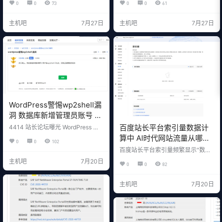
0
0
73
0
0
61
远程访问木马。与传统木马不同，
ct 19 将不会纳入 WordPress 7.1 版
它既不伪造 HTTP 请求，也不加密
本，该版本将继续沿用 React 18.
隧道——它直接劫持你电脑上的 Chr
3。 对于数百万 WordPress 站长和
主机吧
7月27日
主机吧
7月27日
ome 浏览器，用浏览器自己的网络
插件开发者来说，这意味着"升级即
能力来和黑客通信。 Talos 把这种
崩站"的噩梦被及时踩了刹车——但
技术命名为"Living off the Browse
也暴露了 WordPress 生态长期存在
r"（寄生于浏览器），和以前那种"L
的一个技术债务。 一、发生了什么
iving off t…
WordPress …
WordPress警惕wp2shell漏
洞 数据库新增管理员账号 请
立即排查
百度站长平台索引量数据计
4414 站长论坛曝光 WordPress 安
全事件：站点数据库被新增以 wp2s
算中 AI时代网站流量从哪里
0
0
102
hell 开头的管理员账号。详细分析攻
来 网站还有用吗
百度站长平台索引量频繁显示"数据
击路径、紧急排查 SQL 命令、清理
计算中"，百度流量持续下滑。AI 时
步骤与防护加固方案，建议站长立
主机吧
7月20日
0
0
82
代个人站长和企业网站是否还有价
即自查。
值？探讨网站从流量入口到信任资
产的转变，以及内容平台、私域、AI
主机吧
7月20日
搜索优化等新流量来源。