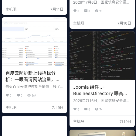
商多年未发补丁
2026年7月6日，国家信息安全漏洞
动。自2026年1月起，不法分子通过
库（CNVD）公开编号为 CNVD-20
GitHub 向开发者投放远程访问木马
主机吧
7月11日
0
0
93
26-26532 的高危漏洞：内容管理系
（RAT）、信息窃取器和加密货币挖
统 Yot CMS 3.3.1 存在 SQL 注入漏
矿程序，涉及 190 个账户下的 222
洞，对应 CVE 编号为 CVE-2018-2
个恶意仓库。 这不是一次简单的小
主机吧
7月10日
5425。 这是一份 2018 年就出现的
范围投毒，而是一次组织化、自动
漏洞，至今仍未修复。对于仍在使
化、高度隐蔽的…
用 Yot CMS 的站长来说，这是一个
必须重视的警示。 一、漏…
百度云防护新上线指标分
析：一眼看清网站流量，精
准拦截恶意请求
Joomla 组件 J-
最近百度云防护控制台悄悄上线了
一个很实用的新功能 ——指标分
BusinessDirectory 曝高危
0
0
264
析。 这个功能把网站访问流量、请
SQL 注入漏洞，官方尚未发
2026年7月6日，国家信息安全漏洞
求分布、客户端特征全部做了可视
布补丁
库（CNVD）公开编号为 CNVD-20
化，让站长和安全运维人员能够直
主机吧
7月9日
0
0
74
26-26531 的高危漏洞：Joomla 组
观看到：哪些 IP 在大量请求、哪些
件 J-BusinessDirectory 4.9.7 版本
URL 被频繁访问、哪些 JA3/JA4 指
存在 SQL 注入漏洞，对应 CVE 编
纹在流量里占大头。 对于做 CC 攻
主机吧
7月9日
号为 CVE-2019-25752。 更麻烦的
击防御、爬虫拦截、异常流量排查
是：厂商目前尚未发布漏洞修复方
的站长来说，这个功能意义重大。
案，也没有补丁。 一、漏洞基本信
一、指标分析功能能看什么？ 进入