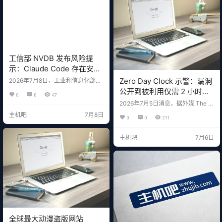
息 项目内容CNVD-IDCNVD-2026
百度云防护控制台 → 指标分析，可
-26531CVE 编号C…
以…
工信部 NVDB 发布风险提
示：Claude Code 存在安全
后门，监控机制窃取用户信
Zero Day Clock 示警：漏洞
2026年7月8日，工业和信息化部网
息
络安全威胁和漏洞信息共享平台（N
公开到被利用仅需 2 小时，
0
0
47
VDB）正式发布了一则风险提示：A
企业修复窗口彻底归零
2026年7月5日消息，据外媒 The H
I 编程工具 Claude Code 存在安全
acker News 报道，一个名为"Zero
后门隐患，可能在未经用户同意的
主机吧
7月8日
0
0
211
Day Clock"的可视化网站正在网络
情况下向远程服务器回传用户地
安全社区引发广泛关注。这个项目
域、身份标识等敏感信息。 这不是
用实时数据展示了一个可怕的趋
社区猜测，不是技术推测，而是国
主机吧
7月6日
势：黑客利用漏洞的速度正在以肉
家网络安全监管机构的官方判定。
眼可见的速度加快。 2025年，一个
一、NVDB 说了什么？ NVDB 的监
漏洞从公开到首次被攻击者利用平
测报告指出以下关键信息： 项目内
均需要 21.5 天。到了 2026 年，这
容产品Claude Code…
个数字已经骤降至 不足 2 小时。
一、Z…
全球最大动漫盗版网站