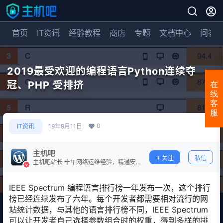
首页
IT资讯
经验教程
商店
专题
文档中心
问答
2019最受欢迎的编程语言Python连续夺
冠、PHP 受排挤
在
线
客
服
0
IT资讯
19年9月11日
主机吧
关注
私信
主机吧站长 十年网络运维经验，精通安
全防护。
IEEE Spectrum 编程语言排行榜一年发布一次，这个排行
榜已经连续发布了六年。每个开发者都需要相对流行的网
站统计数据，与其他的语言排行榜不同，IEEE Spectrum
可以让开发者自己选择参数组合时的权重，得到多样的排