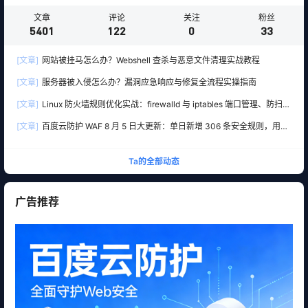
文章
评论
关注
粉丝
5401
122
0
33
[文章]
网站被挂马怎么办？Webshell 查杀与恶意文件清理实战教程
[文章]
服务器被入侵怎么办？漏洞应急响应与修复全流程实操指南
[文章]
Linux 防火墙规则优化实战：firewalld 与 iptables 端口管理、防扫描
与回源白名单
[文章]
百度云防护 WAF 8 月 5 日大更新：单日新增 306 条安全规则，用友
10 条、WordPress 12 条全线覆盖
Ta的全部动态
广告推荐