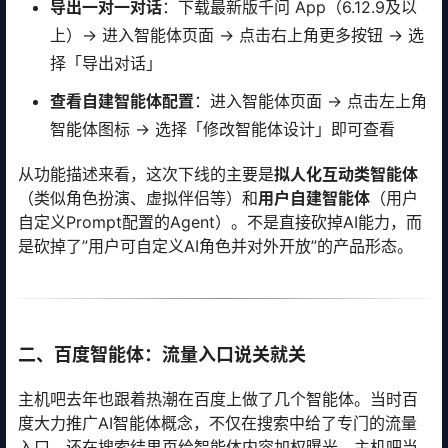
导出一对一对话
：下载最新版千问 App（6.12.9及以
上）→ 进入智能体页面 → 点击右上角更多按钮 → 选
择「导出对话」
查看自建智能体配置
：进入智能体页面 → 点击左上角
智能体图标 → 选择「修改智能体设计」即可查看
从功能描述来看，这次下线的主要是
拟人化互动类智能体
（类似角色扮演、虚拟伴侣等）和
用户自建智能体
（用户
自定义Prompt配置的Agent）。不是直接砍掉AI能力，而
是砍掉了”用户可自定义AI角色并对外开放”的产品形态。
二、百度智能体：流量入口说关就关
主机吧去年也跟着热潮在百度上做了几个智能体。当时百
度大力推广AI智能体概念，不仅在搜索中给了专门的流量
入口，还在搜索结果页给智能体内容加权曝光。主机吧当