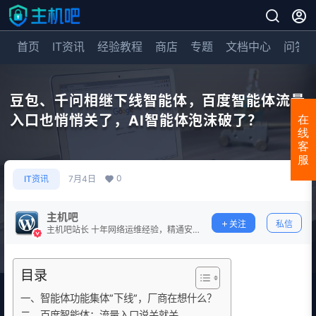
首页
IT资讯
经验教程
商店
专题
文档中心
问答
豆包、千问相继下线智能体，百度智能体流量
入口也悄悄关了，AI智能体泡沫破了？
在
线
客
服
0
IT资讯
7月4日
主机吧
关注
私信
主机吧站长 十年网络运维经验，精通安
全防护。
目录
一、智能体功能集体”下线”，厂商在想什么？
二、百度智能体：流量入口说关就关