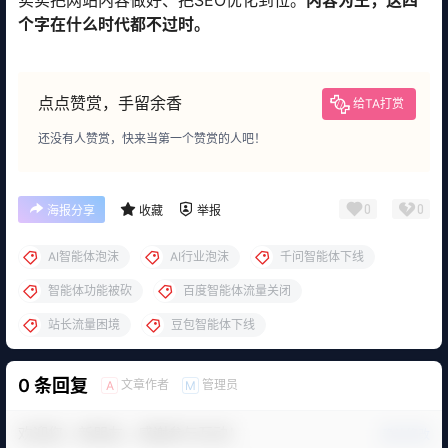
个字在什么时代都不过时。
点点赞赏，手留余香
给TA打赏
还没有人赞赏，快来当第一个赞赏的人吧！
0
0
海报分享
收藏
举报
AI智能体泡沫
AI行业泡沫
千问智能体下线
智能体功能被砍
百度智能体流量关闭
站长流量困境
豆包智能体下线
0 条回复
文章作者
管理员
A
M
欢迎您，新朋友，感谢参与互动！
确认修改