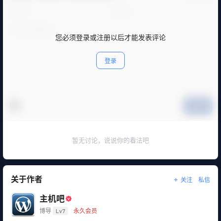
您必须登录或注册以后才能发表评论
登录
提交
暂无讨论，说说你的看法吧
关于作者
关注
私信
主机吧
博导
Lv7
永久会员