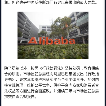
润。但这也是中国反垄断部门有史以来做出的最大罚款。
除了罚款以外，按照《行政处罚法》坚持处罚与教育相结
合的原则，市场监管总局还向阿里巴巴集团发出《行政指
导书》，要求其围绕严格落实平台企业主体责任、加强内
控合规管理、维护公平竞争、保护平台内商家和消费者合
法权益等方面进行全面整改，并连续三年向市场监管总局
提交自查合规报告。