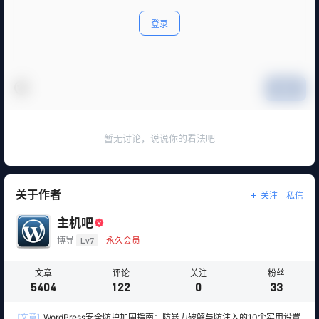
登录
提交
暂无讨论，说说你的看法吧
关于作者
关注
私信
主机吧
博导
Lv7
永久会员
文章
评论
关注
粉丝
5404
122
0
33
[文章]
WordPress安全防护加固指南：防暴力破解与防注入的10个实用设置