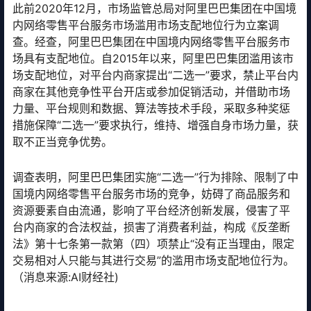
此前2020年12月，市场监管总局对阿里巴巴集团在中国境
内网络零售平台服务市场滥用市场支配地位行为立案调
查。经查，阿里巴巴集团在中国境内网络零售平台服务市
场具有支配地位。自2015年以来，阿里巴巴集团滥用该市
场支配地位，对平台内商家提出“二选一”要求，禁止平台内
商家在其他竞争性平台开店或参加促销活动，并借助市场
力量、平台规则和数据、算法等技术手段，采取多种奖惩
措施保障“二选一”要求执行，维持、增强自身市场力量，获
取不正当竞争优势。
调查表明，阿里巴巴集团实施“二选一”行为排除、限制了中
国境内网络零售平台服务市场的竞争，妨碍了商品服务和
资源要素自由流通，影响了平台经济创新发展，侵害了平
台内商家的合法权益，损害了消费者利益，构成《反垄断
法》第十七条第一款第（四）项禁止“没有正当理由，限定
交易相对人只能与其进行交易”的滥用市场支配地位行为。
（消息来源:
AI财经社
)