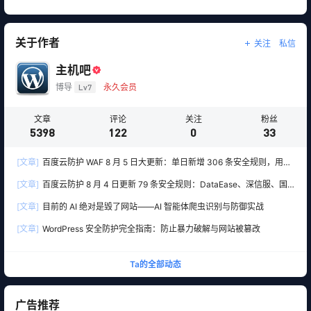
关于作者
关注
私信
主机吧
博导
Lv7
永久会员
文章
评论
关注
粉丝
5398
122
0
33
[文章]
百度云防护 WAF 8 月 5 日大更新：单日新增 306 条安全规则，用友
10 条、WordPress 12 条全线覆盖
[文章]
百度云防护 8 月 4 日更新 79 条安全规则：DataEase、深信服、国
产 OA 全线告急
[文章]
目前的 AI 绝对是毁了网站——AI 智能体爬虫识别与防御实战
[文章]
WordPress 安全防护完全指南：防止暴力破解与网站被篡改
Ta的全部动态
广告推荐