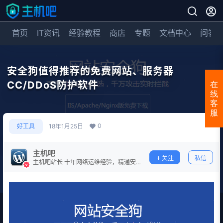
首页
IT资讯
经验教程
商店
专题
文档中心
问答
安全狗值得推荐的免费网站、服务器
CC/DDoS防护软件
在
线
客
服
0
好工具
18年1月25日
主机吧
关注
私信
主机吧站长 十年网络运维经验，精通安
全防护。