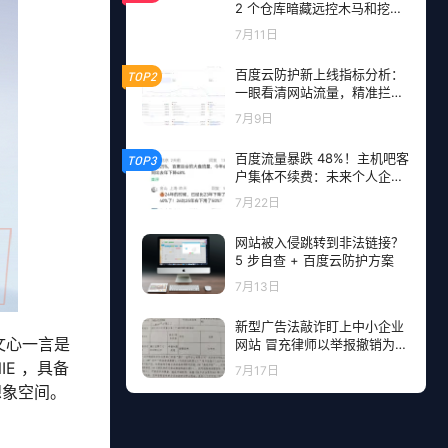
2 个仓库暗藏远控木马和挖矿
程序，开发者成目标
7月11日
百度云防护新上线指标分析：
TOP2
一眼看清网站流量，精准拦截
恶意请求
7月9日
百度流量暴跌 48%！主机吧客
TOP3
户集体不续费：未来个人企业
网站流量从哪里来？
7月22日
网站被入侵跳转到非法链接？
5 步自查 + 百度云防护方案
7月13日
新型广告法敲诈盯上中小企业
文心一言是
网站 冒充律师以举报撤销为由
勒索钱财
E ，具备
7月17日
想象空间。