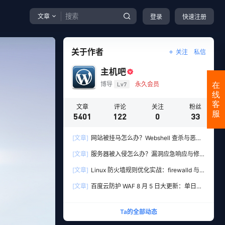
文章
登录
快速注册
关于作者
关注
私信
主机吧
博导
Lv7
永久会员
在
线
客
文章
评论
关注
粉丝
服
5401
122
0
33
[文章]
网站被挂马怎么办？Webshell 查杀与恶意
文件清理实战教程
[文章]
服务器被入侵怎么办？漏洞应急响应与修
复全流程实操指南
[文章]
Linux 防火墙规则优化实战：firewalld 与
iptables 端口管理、防扫描与回源白名单
[文章]
百度云防护 WAF 8 月 5 日大更新：单日新
增 306 条安全规则，用友 10 条、WordPress 12
条全线覆盖
Ta的全部动态