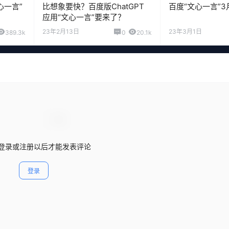
心一言”
比想象要快？百度版ChatGPT
百度“文心一言”3
应用“文心一言”要来了？
23年2月13日
23年3月1日
389.3k
0
20.1k
登录或注册以后才能发表评论
登录