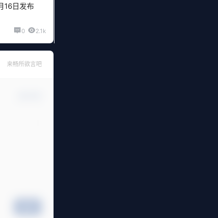
月16日发布
0
2.1k
来畅所欲言吧
确认修改
提交