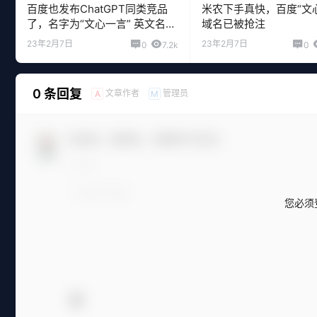
百度也发布ChatGPT同类竞品
米农下手真快，百度“文
了，名字为“文心一言” 英文名
域名已被抢注
ERNIE Bot
23年2月7日
23年2月7日
0
7.2k
0
0 条回复
文章作者
管理员
A
M
欢迎您，新朋友，感谢参与互动！
您必须