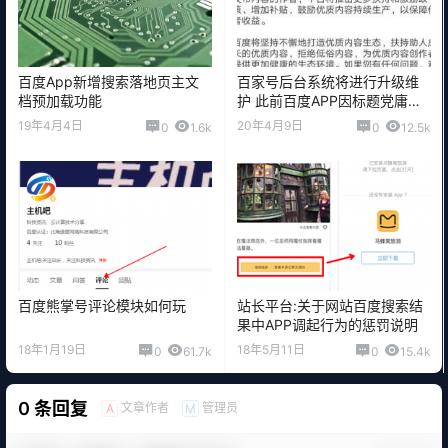
百度App新增搜索落地页主文
百家号后台系统将进行升级维
档预加载功能
护 此前百度APP因标题党庸俗
信息被约谈
19年4月4日
20年4月9日
0
1.6k
0
12.5k
百度熊掌号评论模块如何玩
站长平台:关于网站百度搜索结
果中APP调起行为的惩罚说明
18年1月19日
18年5月11日
0
61.7k
0
15.4k
0 条回复
文章作者
管理员
A
M