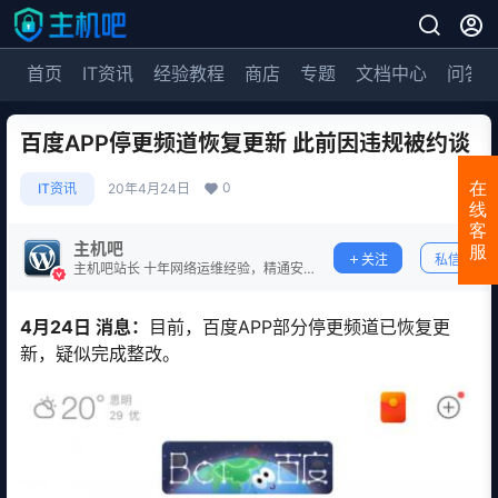
首页
IT资讯
经验教程
商店
专题
文档中心
问答
百度APP停更频道恢复更新 此前因违规被约谈
0
在
IT资讯
20年4月24日
线
客
主机吧
服
关注
私信
主机吧站长 十年网络运维经验，精通安
全防护。
4月24日 消息：
目前，百度APP部分停更频道已恢复更
新，疑似完成整改。