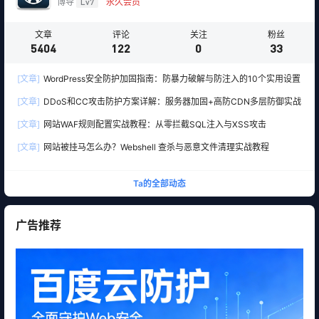
博导
Lv7
永久会员
文章
评论
关注
粉丝
5404
122
0
33
[文章]
WordPress安全防护加固指南：防暴力破解与防注入的10个实用设置
[文章]
DDoS和CC攻击防护方案详解：服务器加固+高防CDN多层防御实战
[文章]
网站WAF规则配置实战教程：从零拦截SQL注入与XSS攻击
[文章]
网站被挂马怎么办？Webshell 查杀与恶意文件清理实战教程
Ta的全部动态
广告推荐