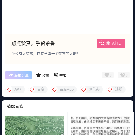
点点赞赏，手留余香
给TA打赏
还没有人赞赏，快来当第一个赞赏的人吧！
0
0
海报分享
收藏
举报
APP
百度
百度App
网信办
违规
猜你喜欢