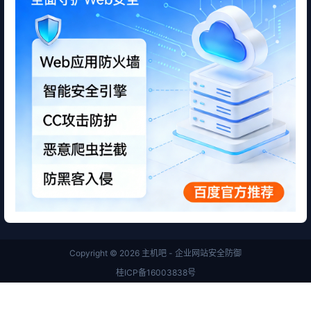
Copyright © 2026
主机吧 - 企业网站安全防御
桂ICP备16003838号
45050302000037
首页
商店
专题
搜索
我的
查询 19 次，耗时 0.2605 秒