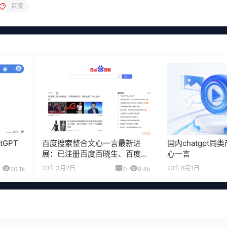
百度
GPT
百度搜索整合文心一言最新进
国内chatgpt
展：已注册百度百晓生、百度晓
心一言
搜
23年3月2日
23年6月1日
20.1k
0
9.4k