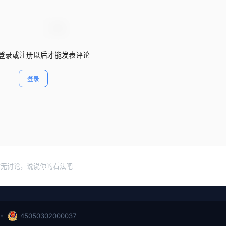
登录或注册以后才能发表评论
登录
暂无讨论，说说你的看法吧
・
45050302000037