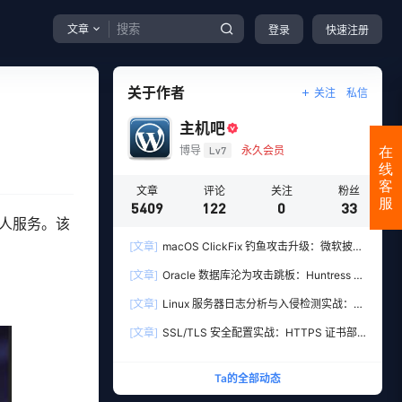
文章
登录
快速注册
关于作者
关注
私信
主机吧
博导
Lv7
永久会员
在
线
客
文章
评论
关注
粉丝
服
5409
122
0
33
器人服务。该
[文章]
macOS ClickFix 钓鱼攻击升级：微软披露
黑客用 WebGL 验明 Mac 真身，再精准下套部署
[文章]
Oracle 数据库沦为攻击跳板：Huntress 披
Atomic Stealer 木马
露 SQL 注入 + OJVM 入侵 Windows SYSTEM 权
[文章]
Linux 服务器日志分析与入侵检测实战：快
限
速发现黑客攻击痕迹
[文章]
SSL/TLS 安全配置实战：HTTPS 证书部
署与安全强化完整指南
Ta的全部动态