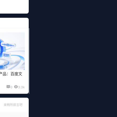
同类产品：百度文
0
3.3k
来畅所欲言吧