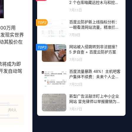
2 个仓库暗藏远控木马和挖矿
程序，开发者成目标
7月11日
百度云防护新上线指标分析：
TOP2
00万用
一眼看清网站流量，精准拦截
恶意请求
开发现实世界
7月9日
推动其股价在
网站被入侵跳转到非法链接？
TOP3
5 步自查 + 百度云防护方案
7月13日
统将成为即
在开发自动驾
百度流量暴跌 48%！主机吧客
户集体不续费：未来个人企业
网站流量从哪里来？
7月22日
新型广告法敲诈盯上中小企业
网站 冒充律师以举报撤销为由
勒索钱财
7月17日
共0人