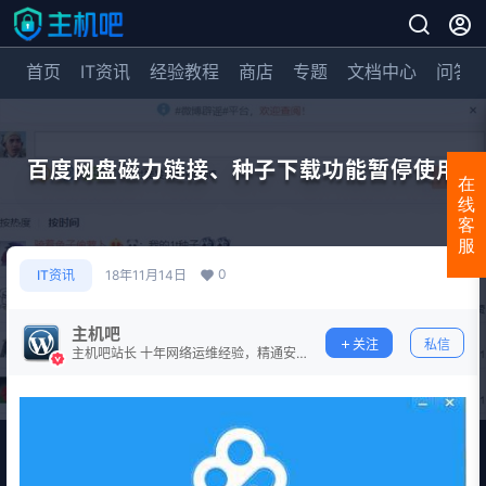
首页
IT资讯
经验教程
商店
专题
文档中心
问答
百度网盘磁力链接、种子下载功能暂停使用
在
线
客
服
0
IT资讯
18年11月14日
主机吧
关注
私信
主机吧站长 十年网络运维经验，精通安
全防护。