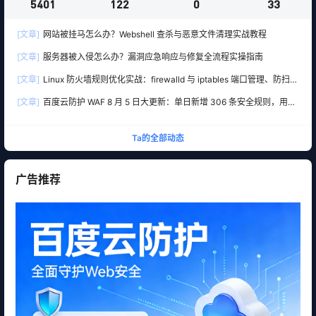
5401
122
0
33
[文章]
网站被挂马怎么办？Webshell 查杀与恶意文件清理实战教程
[文章]
服务器被入侵怎么办？漏洞应急响应与修复全流程实操指南
[文章]
Linux 防火墙规则优化实战：firewalld 与 iptables 端口管理、防扫描
与回源白名单
[文章]
百度云防护 WAF 8 月 5 日大更新：单日新增 306 条安全规则，用友
10 条、WordPress 12 条全线覆盖
Ta的全部动态
广告推荐