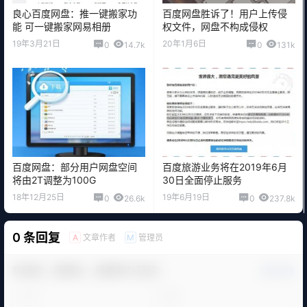
良心百度网盘：推一键搬家功
百度网盘胜诉了！用户上传侵
能 可一键搬家网易相册
权文件，网盘不构成侵权
19年3月21日
20年1月6日
0
14.7k
0
131k
百度网盘：部分用户网盘空间
百度旅游业务将在2019年6月
将由2T调整为100G
30日全面停止服务
18年12月25日
19年6月19日
0
26.6k
0
237.8k
0 条回复
文章作者
管理员
A
M
欢迎您，新朋友，感谢参与互动！
确认修改