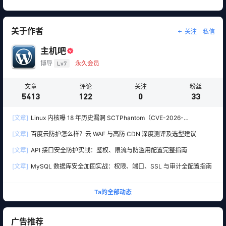
关于作者
关注
私信
主机吧
博导
Lv7
永久会员
文章
评论
关注
粉丝
5413
122
0
33
[文章]
Linux 内核曝 18 年历史漏洞 SCTPhantom（CVE-2026-
64564）：SCTP 释放后使用可逃逸容器控制宿主机
[文章]
百度云防护怎么样？云 WAF 与高防 CDN 深度测评及选型建议
[文章]
API 接口安全防护实战：鉴权、限流与防滥用配置完整指南
[文章]
MySQL 数据库安全加固实战：权限、端口、SSL 与审计全配置指南
Ta的全部动态
广告推荐