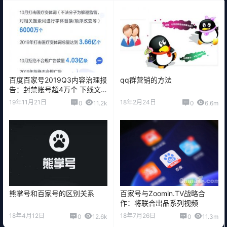
百度百家号2019Q3内容治理报
qq群营销的方法
告：封禁账号超4万个 下线文
章超56万篇
19年11月21日
18年2月24日
0
11.2k
0
6.6m
熊掌号和百家号的区别关系
百家号与Zoomin.TV战略合
作：将联合出品系列视频
18年4月12日
18年7月26日
0
12.6k
0
11.3m