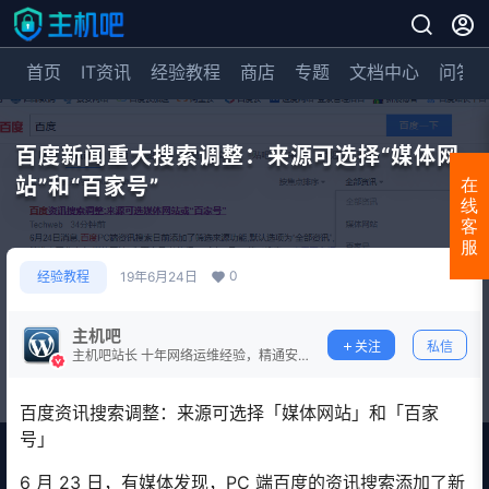
首页
IT资讯
经验教程
商店
专题
文档中心
问答
百度新闻重大搜索调整：来源可选择“媒体网
站”和“百家号”
在
线
客
服
0
经验教程
19年6月24日
主机吧
关注
私信
主机吧站长 十年网络运维经验，精通安
全防护。
百度资讯搜索调整：来源可选择「媒体网站」和「百家
号」
6 月 23 日，有媒体发现，PC 端百度的资讯搜索添加了新