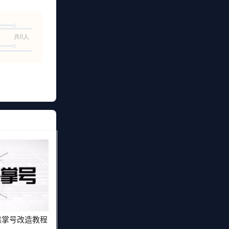
共0人
度熊掌号改造教程