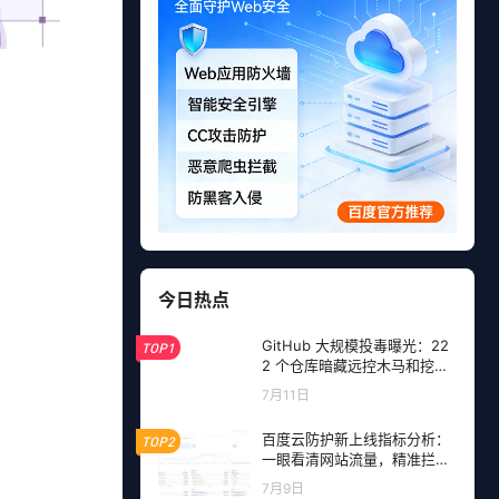
今日热点
GitHub 大规模投毒曝光：22
TOP1
2 个仓库暗藏远控木马和挖矿
程序，开发者成目标
7月11日
百度云防护新上线指标分析：
TOP2
一眼看清网站流量，精准拦截
恶意请求
7月9日