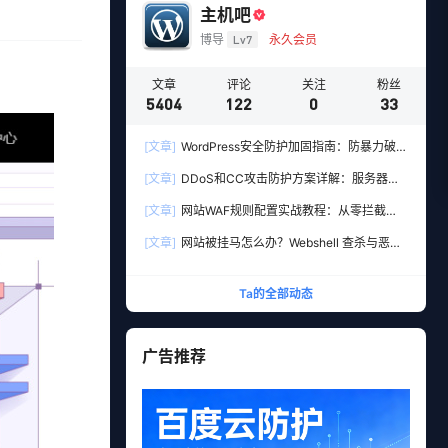
主机吧
博导
Lv7
永久会员
文章
评论
关注
粉丝
5404
122
0
33
[文章]
WordPress安全防护加固指南：防暴力破解
与防注入的10个实用设置
[文章]
DDoS和CC攻击防护方案详解：服务器加
固+高防CDN多层防御实战
[文章]
网站WAF规则配置实战教程：从零拦截
SQL注入与XSS攻击
[文章]
网站被挂马怎么办？Webshell 查杀与恶意
文件清理实战教程
Ta的全部动态
广告推荐