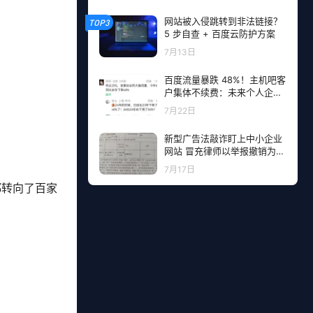
网站被入侵跳转到非法链接？
TOP3
5 步自查 + 百度云防护方案
7月13日
百度流量暴跌 48%！主机吧客
户集体不续费：未来个人企业
网站流量从哪里来？
7月22日
新型广告法敲诈盯上中小企业
网站 冒充律师以举报撤销为由
勒索钱财
7月17日
都转向了百家