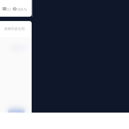
22
289.1k
来畅所欲言吧
确认修改
提交