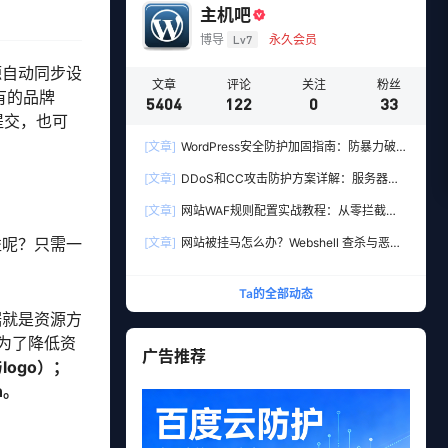
主机吧
博导
Lv7
永久会员
源自动同步设
文章
评论
关注
粉丝
有的品牌
5404
122
0
33
提交，也可
[文章]
WordPress安全防护加固指南：防暴力破解
与防注入的10个实用设置
[文章]
DDoS和CC攻击防护方案详解：服务器加
固+高防CDN多层防御实战
[文章]
网站WAF规则配置实战教程：从零拦截
SQL注入与XSS攻击
益呢？只需一
[文章]
网站被挂马怎么办？Webshell 查杀与恶意
文件清理实战教程
Ta的全部动态
据就是资源方
为了降低资
广告推荐
ogo）；
n。