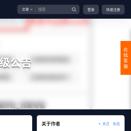
文章
登录
快速注册
在
线
级公告
客
服
关于作者
关注
私信