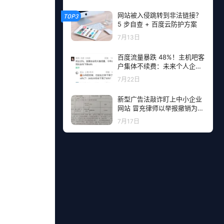
网站被入侵跳转到非法链接？
TOP3
5 步自查 + 百度云防护方案
7月13日
百度流量暴跌 48%！主机吧客
户集体不续费：未来个人企业
网站流量从哪里来？
7月22日
新型广告法敲诈盯上中小企业
网站 冒充律师以举报撤销为由
勒索钱财
7月17日