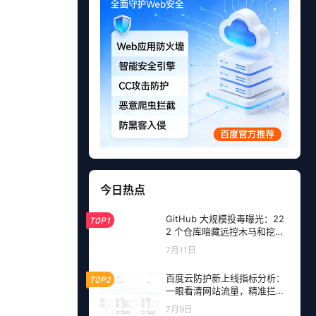
今日热点
GitHub 大规模投毒曝光：22
TOP1
2 个仓库暗藏远控木马和挖矿
程序，开发者成目标
7月11日
百度云防护新上线指标分析：
TOP2
一眼看清网站流量，精准拦截
恶意请求
7月9日