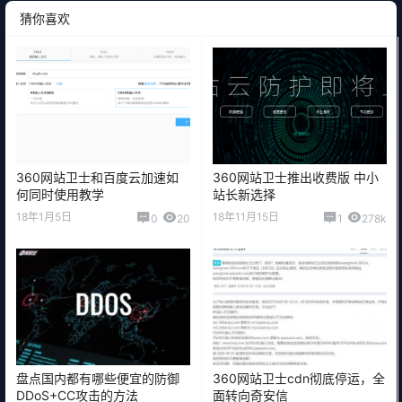
猜你喜欢
360网站卫士和百度云加速如
360网站卫士推出收费版 中小
何同时使用教学
站长新选择
18年1月5日
18年11月15日
0
20
1
278k
盘点国内都有哪些便宜的防御
360网站卫士cdn彻底停运，全
DDoS+CC攻击的方法
面转向奇安信