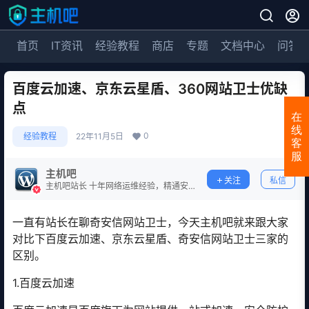
首页
IT资讯
经验教程
商店
专题
文档中心
问答
百度云加速、京东云星盾、360网站卫士优缺
点
在
线
0
经验教程
22年11月5日
客
服
主机吧
关注
私信
主机吧站长 十年网络运维经验，精通安
全防护。
一直有站长在聊奇安信网站卫士，今天主机吧就来跟大家
对比下百度云加速、京东云星盾、奇安信网站卫士三家的
区别。
1.百度云加速