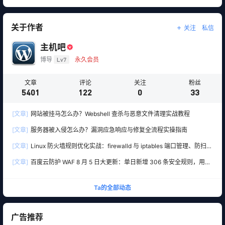
关于作者
关注
私信
主机吧
博导
Lv7
永久会员
文章
评论
关注
粉丝
5401
122
0
33
[文章]
网站被挂马怎么办？Webshell 查杀与恶意文件清理实战教程
[文章]
服务器被入侵怎么办？漏洞应急响应与修复全流程实操指南
[文章]
Linux 防火墙规则优化实战：firewalld 与 iptables 端口管理、防扫描
与回源白名单
[文章]
百度云防护 WAF 8 月 5 日大更新：单日新增 306 条安全规则，用友
10 条、WordPress 12 条全线覆盖
Ta的全部动态
广告推荐