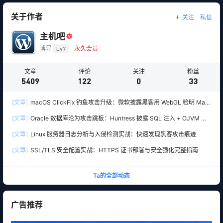
关于作者
关注
私信
主机吧
博导
Lv7
永久会员
文章
评论
关注
粉丝
5409
122
0
33
[文章]
macOS ClickFix 钓鱼攻击升级：微软披露黑客用 WebGL 验明 Mac
真身，再精准下套部署 Atomic Stealer 木马
[文章]
Oracle 数据库沦为攻击跳板：Huntress 披露 SQL 注入 + OJVM 入
侵 Windows SYSTEM 权限
[文章]
Linux 服务器日志分析与入侵检测实战：快速发现黑客攻击痕迹
[文章]
SSL/TLS 安全配置实战：HTTPS 证书部署与安全强化完整指南
Ta的全部动态
广告推荐