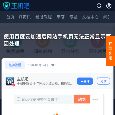
首页
IT资讯
经验教程
商店
专题
文档中心
问答
使用百度云加速后网站手机页无法正常显示原
因处理
在
线
客
服
0
经验教程
18年10月14日
主机吧
关注
私信
主机吧站长 十年网络运维经验，精通安
全防护。