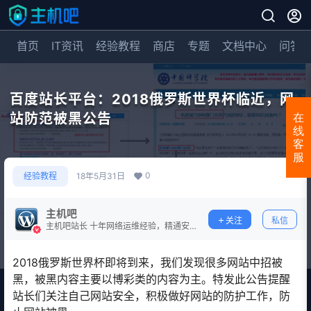
首页
IT资讯
经验教程
商店
专题
文档中心
问答
百度站长平台：2018俄罗斯世界杯临近，网
站防范被黑公告
在
线
客
服
0
经验教程
18年5月31日
主机吧
关注
私信
主机吧站长 十年网络运维经验，精通安
全防护。
2018俄罗斯世界杯即将到来，我们发现很多网站中招被
黑，被黑内容主要以博彩类的内容为主。特发此公告提醒
站长们关注自己网站安全，积极做好网站的防护工作，防