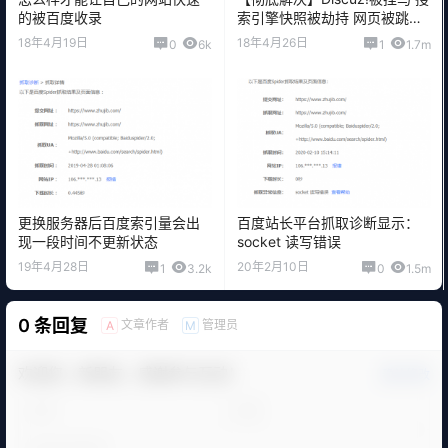
的被百度收录
索引擎快照被劫持 网页被跳
转！！！
18年4月19日
18年4月26日
0
6k
1
1.7m
更换服务器后百度索引量会出
百度站长平台抓取诊断显示：
现一段时间不更新状态
socket 读写错误
19年4月28日
20年2月10日
1
3.2k
0
1.5m
0 条回复
文章作者
管理员
A
M
欢迎您，新朋友，感谢参与互动！
确认修改