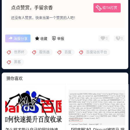
点点赞赏，手留余香
给TA打赏
还没有人赞赏，快来当第一个赞赏的人吧！
0
0
海报分享
收藏
举报
世界杯
服务器
百度
百度站长平台
黑客
猜你喜欢
怎么样才能让自己的网站快速
【彻底解决】Discuz!被挂马 搜