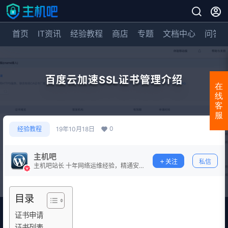
首页
IT资讯
经验教程
商店
专题
文档中心
问答
百度云加速SSL证书管理介绍
在
线
客
服
0
经验教程
19年10月18日
主机吧
关注
私信
主机吧站长 十年网络运维经验，精通安
全防护。
目录
证书申请
证书列表