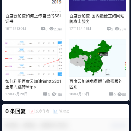
百度云加速如何上传自己的SSL
百度云加速-国内最便宜的网站
证书
防攻击服务
19年5月30日
17年12月16日
0
2.3m
2
234
如何利用百度云加速做http301
百度云加速免费版与收费版的
重定向跳转https
区别
17年12月28日
18年1月16日
3
159
0
55
0 条回复
文章作者
管理员
A
M
欢迎您，新朋友，感谢参与互动！
确认修改