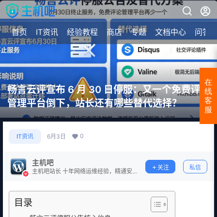
首页
IT资讯
经验教程
商店
专题
文档中心
问答
在
畅言云评宣布 6 月 30 日停服：又一个免费评论
线
客
管理平台倒下，站长还有哪些替代选择？
服
0
IT资讯
6月3日
主机吧
关注
私信
主机吧站长 十年网络运维经验，精通安
全防护。
目录