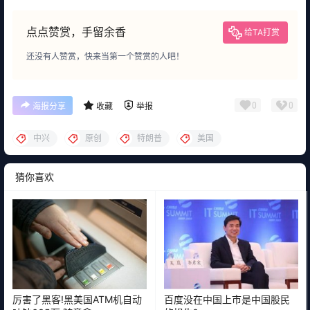
点点赞赏，手留余香
给TA打赏
还没有人赞赏，快来当第一个赞赏的人吧！
0
0
海报分享
收藏
举报
中兴
原创
特朗普
美国
猜你喜欢
厉害了黑客!黑美国ATM机自动
百度没在中国上市是中国股民