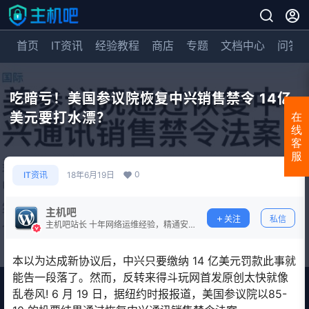
首页
IT资讯
经验教程
商店
专题
文档中心
问答
吃暗亏！美国参议院恢复中兴销售禁令 14亿
美元要打水漂？
在
线
客
服
0
IT资讯
18年6月19日
主机吧
关注
私信
主机吧站长 十年网络运维经验，精通安
全防护。
本以为达成新协议后，中兴只要缴纳 14 亿美元罚款此事就
能告一段落了。然而，反转来得斗玩网首发原创太快就像
乱卷风! 6 月 19 日，据纽约时报报道，美国参议院以85-