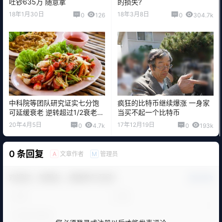
吐钞635万 随意拿
的损失?
18年1月30日
18年3月8日
0
126
0
304.7k
中科院等团队研究证实七分饱
疯狂的比特币继续爆涨 一身家
可延缓衰老 逆转超过1/2衰老细
当买不起一个比特币
胞
20年4月5日
17年12月19日
0
4.7k
0
193k
0 条回复
文章作者
管理员
A
M
欢迎您，新朋友，感谢参与互动！
确认修改