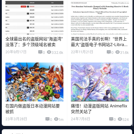
全球最出名的盗版网站“海盗湾”
美国司法手真的长啊！“世界上
没落了：多个顶级域名被卖
最大”盗版电子书网站Z-Library
经营者被FBI逮捕
20年9月17日
22年11月21日
0
332.6k
0
31.6k
在国内做盗版日本动漫网站要
痛惜！动漫盗版网站 Animeflix
被抓
突然关站了
23年3月28日
24年7月6日
0
1m
0
524