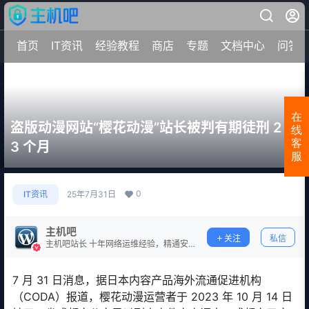
首页
IT资讯
经验教程
商店
专题
文档中心
问答
在
盗版动漫网站“樱花动漫”站长被判有期徒刑 2 年
线
客
3 个月
服
0
IT资讯
25年7月31日
主机吧
关注
私信
主机吧站长 十年网络运维经验，精通安
全防护。
7 月 31 日消息，据日本内容产品海外流通促进机构
（CODA）报道，樱花动漫运营者于 2023 年 10 月 14 日