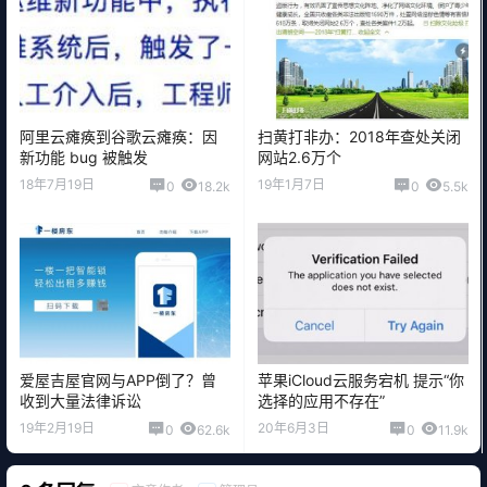
阿里云瘫痪到谷歌云瘫痪：因
扫黄打非办：2018年查处关闭
新功能 bug 被触发
网站2.6万个
18年7月19日
19年1月7日
0
18.2k
0
5.5k
爱屋吉屋官网与APP倒了？曾
苹果iCloud云服务宕机 提示“你
收到大量法律诉讼
选择的应用不存在”
19年2月19日
20年6月3日
0
62.6k
0
11.9k