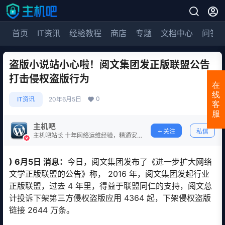
首页
IT资讯
经验教程
商店
专题
文档中心
问答
盗版小说站小心啦！阅文集团发正版联盟公告
打击侵权盗版行为
在
线
0
IT资讯
20年6月5日
客
服
主机吧
关注
私信
主机吧站长 十年网络运维经验，精通安
全防护。
) 6月5日 消息：
今日，阅文集团发布了《进一步扩大网络
文学正版联盟的公告》称， 2016 年，阅文集团发起行业
正版联盟，过去 4 年里，得益于联盟同仁的支持，阅文总
计投诉下架第三方侵权盗版应用 4364 起，下架侵权盗版
链接 2644 万条。