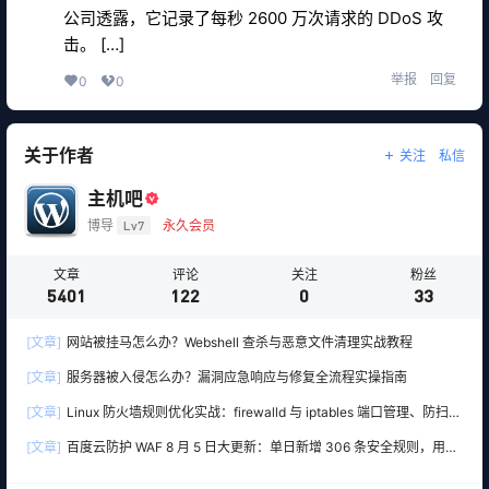
公司透露，它记录了每秒 2600 万次请求的 DDoS 攻
击。 […]
举报
回复
0
0
关于作者
关注
私信
主机吧
博导
Lv7
永久会员
文章
评论
关注
粉丝
5401
122
0
33
[文章]
网站被挂马怎么办？Webshell 查杀与恶意文件清理实战教程
[文章]
服务器被入侵怎么办？漏洞应急响应与修复全流程实操指南
[文章]
Linux 防火墙规则优化实战：firewalld 与 iptables 端口管理、防扫描
与回源白名单
[文章]
百度云防护 WAF 8 月 5 日大更新：单日新增 306 条安全规则，用友
10 条、WordPress 12 条全线覆盖