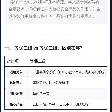
“等保三级又贵在哪里”并不清楚。本文基于国家等保
合规要求，详细解读六大核心安全产品的作用，并告
诉你如何用百度云防护等产品高效满足合规需求。
一、 等保二级 vs 等保三级：区别在哪？
对比项
等保二级
适用对象
非重要信息系统（如中小企业官网、内部办公系统）
防护要求
基础防护，防止系统破坏
测评周期
每两年一次
核心产品
云防火墙、WAF、日志审计、漏洞扫描