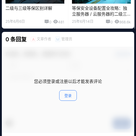
二级与三级等保区别详解
等保安全设备配置全攻略：独
立服务器 / 云服务器的二级三
级部署清单
25年6月6日
25年6月14日
0
481
0
868.6k
0 条回复
文章作者
管理员
A
M
欢迎您，新朋友，感谢参与互动！
确认修改
您必须登录或注册以后才能发表评论
登录
提交