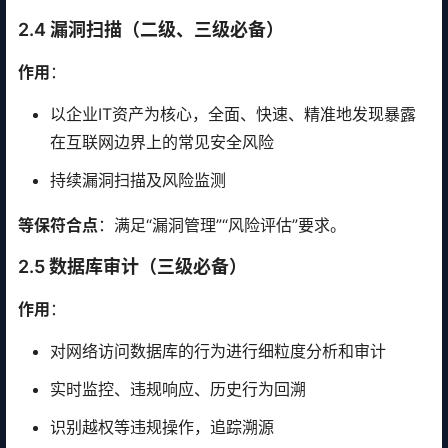
2.4 漏洞扫描（二级、三级必备）
作用
：
以企业IT资产为核心，全面、快速、精准地发现暴露
在互联网边界上的常见安全风险
持续漏洞扫描及风险监测
等保符合点
：满足“漏洞管理”“风险评估”要求。
2.5 数据库审计（三级必备）
作用
：
对网络访问数据库的行为进行细粒度分析和审计
实时监控、违规响应、历史行为回溯
识别越权等违规操作，追踪溯源