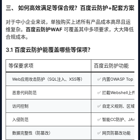
三、 如何高效满足等保合规？百度云防护+配套方案
对于中小企业来说，单独购买上述所有产品成本高昂且运
维复杂。
百度云防护WAF
可覆盖其中多项要求，大大降低
合规成本。
3.1 百度云防护能覆盖哪些等保项？
等保要求项
百度云防护功能
Web应用攻击防护（SQL注入、XSS等）
✅ 内置OWASP Top 
恶意代码防范
✅ 拦截Webshell上
访问控制
✅ 自定义规则、区域封
入侵防范
✅ 智能CC防护、JA4
数据完整性（防篡改）
✅ 网页防篡改功能