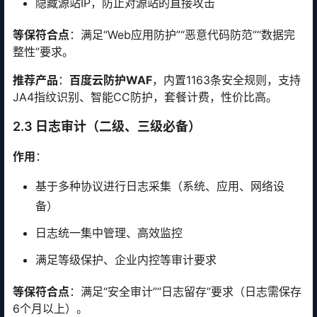
隐藏源站IP，防止对源站的直接攻击
等保符合点
：满足“Web应用防护”“恶意代码防范”“数据完
整性”要求。
推荐产品
：
百度云防护WAF
，内置1163条安全规则，支持
JA4指纹识别、智能CC防护，套餐计费，性价比高。
2.3 日志审计（二级、三级必备）
作用
：
基于多种协议进行日志采集（系统、应用、网络设
备）
日志统一集中管理、高效监控
满足等级保护、企业内控等审计要求
等保符合点
：满足“安全审计”“日志留存”要求（日志需保存
6个月以上）。