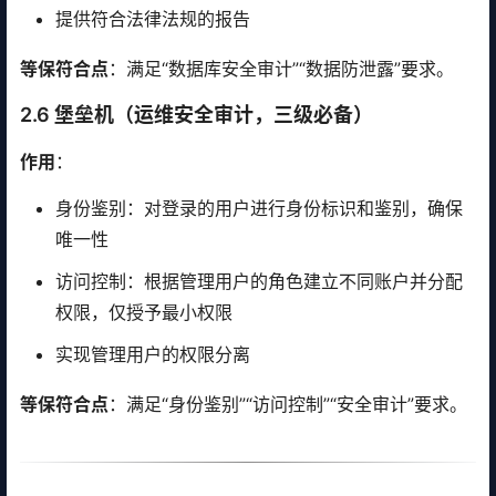
提供符合法律法规的报告
等保符合点
：满足“数据库安全审计”“数据防泄露”要求。
2.6 堡垒机（运维安全审计，三级必备）
作用
：
身份鉴别：对登录的用户进行身份标识和鉴别，确保
唯一性
访问控制：根据管理用户的角色建立不同账户并分配
权限，仅授予最小权限
实现管理用户的权限分离
等保符合点
：满足“身份鉴别”“访问控制”“安全审计”要求。