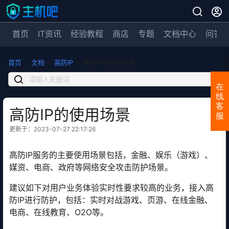
首页
IT资讯
经验教程
商店
专题
文档中心
问答
首页
>
文档
>
高防IP
>
高防IP的使用场景
在
线
客
高防IP的使用场景
服
更新于：2023-07-27 22:17:26
高防IP服务的主要使用场景包括，金融、娱乐（游戏）、
媒资、电商、政府等网络安全攻击防护场景。
建议如下对用户业务体验实时性要求较高的业务，接入高
防IP进行防护，包括：实时对战游戏、页游、在线金融、
电商、在线教育、O2O等。