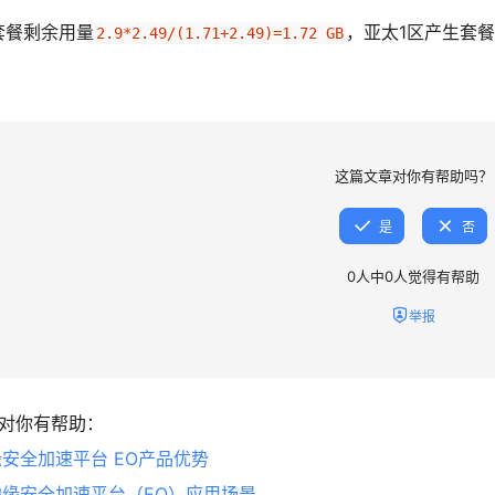
套餐剩余用量
，亚太1区产生套
2.9*2.49/(1.71+2.49)=1.72 GB
这篇文章对你有帮助吗？
是
否
0
人中
0
人觉得有帮助
举报
对你有帮助：
安全加速平台 EO产品优势
缘安全加速平台（EO）应用场景