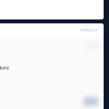
来畅所欲言吧
确认修改
表评论
提交