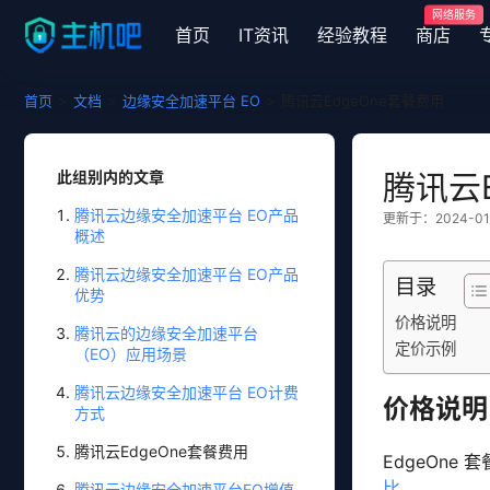
网络服务
首页
IT资讯
经验教程
商店
首页
>
文档
>
边缘安全加速平台 EO
>
腾讯云EdgeOne套餐费用
此组别内的文章
腾讯云E
腾讯云边缘安全加速平台 EO产品
更新于：2024-01-2
概述
腾讯云边缘安全加速平台 EO产品
目录
优势
价格说明
腾讯云的边缘安全加速平台
定价示例
（EO）应用场景
腾讯云边缘安全加速平台 EO计费
价格说明
方式
腾讯云EdgeOne套餐费用
EdgeOn
比
。
腾讯云边缘安全加速平台EO增值