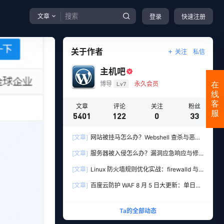
文章
登录
快速注册
关于作者
关注
私信
主机吧
博导
Lv7
永久会员
在
线
客
文章
评论
关注
粉丝
服
5401
122
0
33
[文章]
网站被挂马怎么办？Webshell 查杀与恶意
文件清理实战教程
[文章]
服务器被入侵怎么办？漏洞应急响应与修
复全流程实操指南
[文章]
Linux 防火墙规则优化实战：firewalld 与
iptables 端口管理、防扫描与回源白名单
[文章]
百度云防护 WAF 8 月 5 日大更新：单日新
增 306 条安全规则，用友 10 条、WordPress 12
条全线覆盖
Ta的全部动态