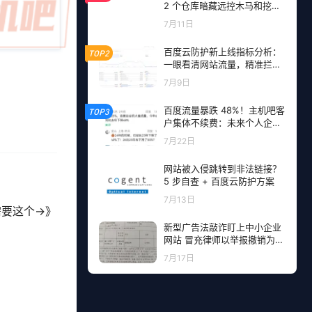
2 个仓库暗藏远控木马和挖矿
程序，开发者成目标
7月11日
百度云防护新上线指标分析：
TOP2
一眼看清网站流量，精准拦截
恶意请求
7月9日
百度流量暴跌 48%！主机吧客
TOP3
户集体不续费：未来个人企业
网站流量从哪里来？
7月22日
网站被入侵跳转到非法链接？
5 步自查 + 百度云防护方案
7月13日
需要这个→》
新型广告法敲诈盯上中小企业
网站 冒充律师以举报撤销为由
勒索钱财
7月17日