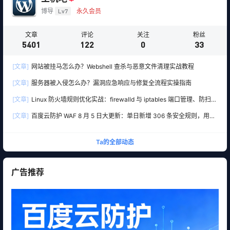
博导
Lv7
永久会员
文章
评论
关注
粉丝
5401
122
0
33
[文章]
网站被挂马怎么办？Webshell 查杀与恶意文件清理实战教程
[文章]
服务器被入侵怎么办？漏洞应急响应与修复全流程实操指南
[文章]
Linux 防火墙规则优化实战：firewalld 与 iptables 端口管理、防扫描
与回源白名单
[文章]
百度云防护 WAF 8 月 5 日大更新：单日新增 306 条安全规则，用友
10 条、WordPress 12 条全线覆盖
Ta的全部动态
广告推荐