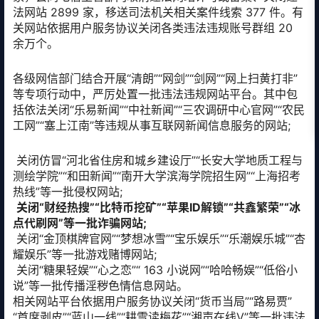
法网站 2899 家，移送司法机关相关案件线索 377 件。有
关网站依据用户服务协议关闭各类违法违规账号群组 20
余万个。
各级网信部门结合开展“清朗”“网剑”“剑网”“网上扫黄打非”
等专项行动中，严厉处置一批违法违规网站平台。其中包
括依法关闭“乐易新闻”“中社新闻”“三农调研中心官网”“农民
工网”“塞上江南”等违规从事互联网新闻信息服务的网站;
关闭仿冒“河北省住房和城乡建设厅”“长安大学地质工程与
测绘学院”“和田新闻”“南开大学滨海学院招生网”“上海招考
热线”等一批侵权网站;
关闭“财经热搜”“比特币挖矿”“苹果ID解锁”“共鑫繁荣”“冰
点代刷网”等一批诈骗网站;
关闭“金顶棋牌官网”“梦想冰雪”“宝乐娱乐”“乐潮娱乐城”“杏
耀娱乐”等一批游戏赌博网站;
关闭“糖果轻娱”“心之恋”“ 163 小说网”“哈哈畅娱”“低俗小
说”等一批传播淫秽色情信息网站。
相关网站平台依据用户服务协议关闭“货币当局”“路易贾”
“首席剥皮”“蓝山一线”“耕雪读梅花”“湘声在线V”等一批违法