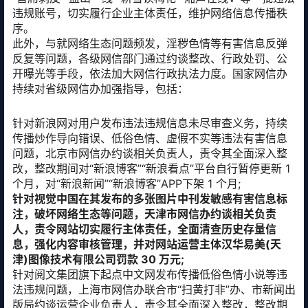
违规账号，切实履行企业主体责任，维护网络信息传播秩
序。
此外，与就网络生态问题频发，淫秽色情等有害信息反弹
反复等问题，各级网信部门通过约谈整改、行政处罚、公
开曝光等手段，依法加大网信行政执法力度。国家网信办
持续对省级网信办加强指导，包括：
针对新浪网对用户发布违法违规信息未尽审查义务，持续
传播炒作导向错误、低俗色情、虚假不实等违法有害信息
问题，北京市网信办约谈相关负责人，责令其全面深入整
改，整改期间对“新浪博客”“新浪看点”平台自行暂停更新 1
个月，对“新浪新闻”“新浪博客”APP下架 1 个月;
针对视觉中国在其发布的多张图片中刊发敏感有害信息标
注
，破坏网络生态等问题，天津市网信办约谈相关负责
人，责令网站切实履行主体责任，全面清查历史存量信
息，强化内容审核管理，并
对网站运营主体汉华易美(天
津)图像技术有限公司罚款 30 万元;
针对阅文集团旗下起点中文网发布传播低俗色情小说等违
法违规问题，上海市网信办联合市“扫黄打非”办、市新闻出
版局约谈运营企业负责人，责令其全面深入整改，整改期