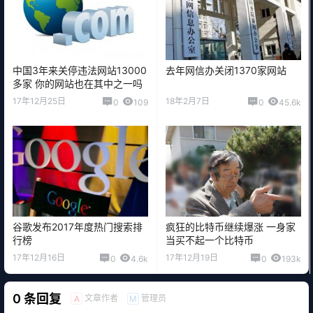
中国3年来关停违法网站13000
去年网信办关闭1370家网站
多家 你的网站也在其中之一吗
17年12月25日
18年2月7日
0
109
0
45.6k
谷歌发布2017年度热门搜索排
疯狂的比特币继续爆涨 一身家
行榜
当买不起一个比特币
17年12月16日
17年12月19日
0
4.6k
0
193k
0 条回复
文章作者
管理员
A
M