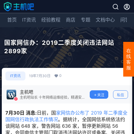
首页
IT资讯
经验教程
商店
专题
文档中心
问答
国家网信办：2019二季度关闭违法网站
2899家
在
线
客
服
0
IT资讯
19年7月30日
主机吧
关注
私信
主机吧站长 十年网络运维经验，精通安
全防护。
7月30日 消息:
日前，国
家网信办公布了 2019 年二季度全
国网信行政执法工作情况
。据统计，全国网信系统依法约
谈网站 648 家，警告网站 636 家，暂停更新网站 56
家，会同电信主管部门取消违法网站许可或备案、关闭违