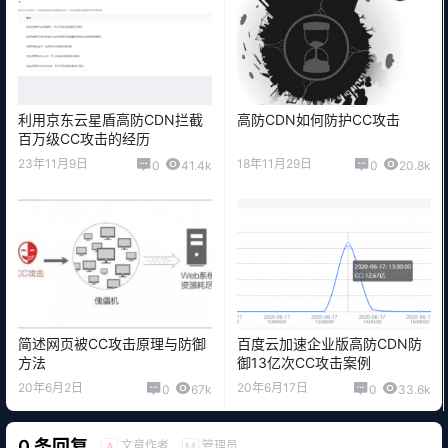
利用京东云星盾高防CDN拦截
高防CDN如何防护CC攻击
百万级CC攻击的经历
23年11月9日
18年11月29日
0
41.4k
0
20.8k
简述网页被CC攻击原理与防御
百度云加速企业版高防CDN防
方法
御13亿次CC攻击案例
20年6月2日
20年6月17日
0
67k
0
33.6k
0 条回复
文章作者
管理员
A
M