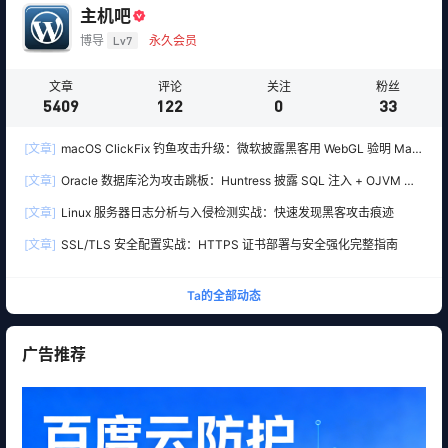
主机吧
博导
Lv7
永久会员
文章
评论
关注
粉丝
5409
122
0
33
[文章]
macOS ClickFix 钓鱼攻击升级：微软披露黑客用 WebGL 验明 Mac
真身，再精准下套部署 Atomic Stealer 木马
[文章]
Oracle 数据库沦为攻击跳板：Huntress 披露 SQL 注入 + OJVM 入
侵 Windows SYSTEM 权限
[文章]
Linux 服务器日志分析与入侵检测实战：快速发现黑客攻击痕迹
[文章]
SSL/TLS 安全配置实战：HTTPS 证书部署与安全强化完整指南
Ta的全部动态
广告推荐