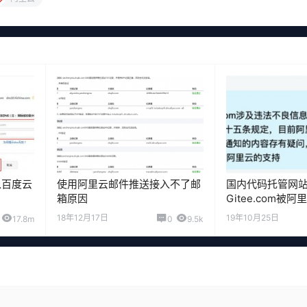
入百度云
使用阿里云邮件推送接入不了邮
国内代码托管网
箱原因
Gitee.com被
析
18年12月17日
19年10月25日
17.8m
0
9.5k