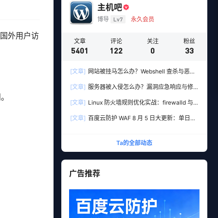
主机吧
博导
Lv7
永久会员
有国外用户访
文章
评论
关注
粉丝
5401
122
0
33
[文章]
网站被挂马怎么办？Webshell 查杀与恶意
文件清理实战教程
[文章]
服务器被入侵怎么办？漏洞应急响应与修
问。
复全流程实操指南
[文章]
Linux 防火墙规则优化实战：firewalld 与
iptables 端口管理、防扫描与回源白名单
[文章]
百度云防护 WAF 8 月 5 日大更新：单日新
增 306 条安全规则，用友 10 条、WordPress 12
条全线覆盖
Ta的全部动态
广告推荐