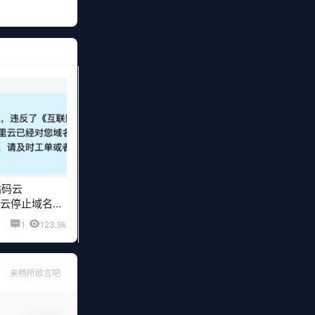
站码云
阿里云停止域名解
1
123.9k
来畅所欲言吧