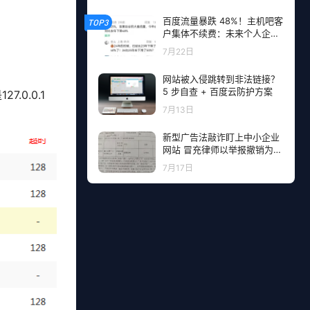
百度流量暴跌 48%！主机吧客
TOP3
户集体不续费：未来个人企业
网站流量从哪里来？
7月22日
网站被入侵跳转到非法链接？
5 步自查 + 百度云防护方案
.0.0.1
7月13日
新型广告法敲诈盯上中小企业
网站 冒充律师以举报撤销为由
勒索钱财
7月17日