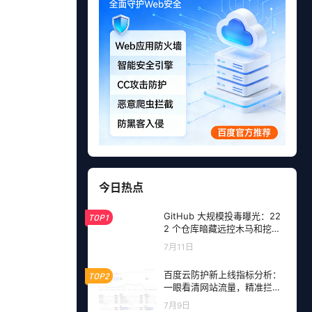
今日热点
GitHub 大规模投毒曝光：22
TOP1
2 个仓库暗藏远控木马和挖矿
程序，开发者成目标
7月11日
百度云防护新上线指标分析：
TOP2
一眼看清网站流量，精准拦截
恶意请求
7月9日