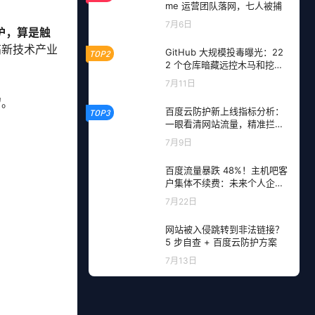
me 运营团队落网，七人被捕
7月6日
防护，算是触
高新技术产业
GitHub 大规模投毒曝光：22
TOP2
2 个仓库暗藏远控木马和挖矿
程序，开发者成目标
7月11日
留。
百度云防护新上线指标分析：
TOP3
一眼看清网站流量，精准拦截
恶意请求
7月9日
百度流量暴跌 48%！主机吧客
户集体不续费：未来个人企业
网站流量从哪里来？
7月22日
网站被入侵跳转到非法链接？
5 步自查 + 百度云防护方案
7月13日