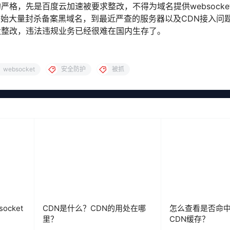
格，先是百度云加速被要求整改，不得为域名提供websocke
名商开始大量封杀备案黑域名，到最近严查的服务器以及CDN接入问
大整改，违法违规业务已经很难在国内生存了。
websocket
安全防护
被抓
ocket
CDN是什么？CDN的用处在哪
怎么查看是否命
里？
CDN缓存？