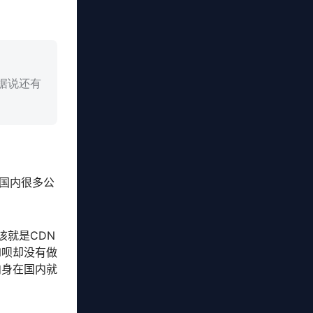
且据说还有
，国内很多公
该就是CDN
N呗却没有做
肉身在国内就