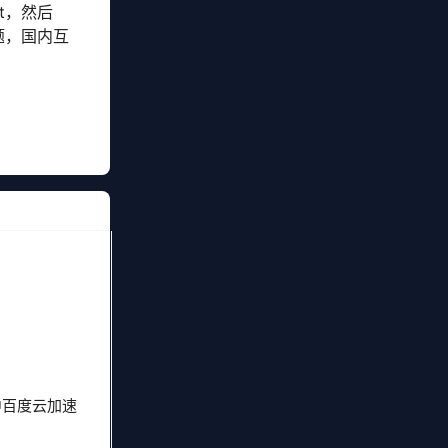
t，然后
题，国内互
中百度云加速