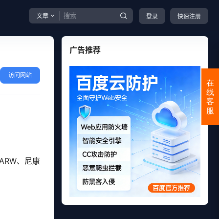
文章
登录
快速注册
广告推荐
访问网站
在
线
客
服
 ARW、尼康