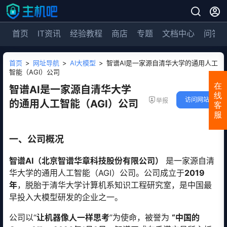
首页
IT资讯
经验教程
商店
专题
文档中心
问答
首页
>
网址导航
>
AI大模型
>
智谱AI是一家源自清华大学的通用人工
智能（AGI）公司
在
智谱AI是一家源自清华大学
线
访问网站
举报
的通用人工智能（AGI）公司
客
服
一、公司概况
智谱AI（北京智谱华章科技股份有限公司）
是一家源自清
华大学的通用人工智能（AGI）公司。公司成立于
2019
年
，脱胎于清华大学计算机系知识工程研究室，是中国最
早投入大模型研发的企业之一。
公司以“
让机器像人一样思考
”为使命，被誉为
“中国的