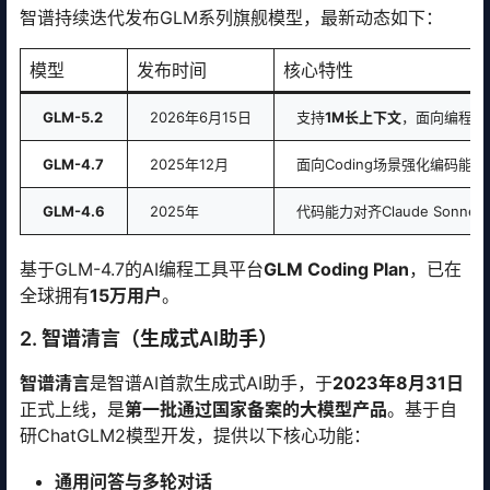
智谱持续迭代发布GLM系列旗舰模型，最新动态如下：
模型
发布时间
核心特性
GLM-5.2
2026年6月15日
支持
1M长上下文
，面向编程、
GLM-4.7
2025年12月
面向Coding场景强化编码能力与
GLM-4.6
2025年
代码能力对齐Claude Sonn
基于GLM-4.7的AI编程工具平台
GLM Coding Plan
，已在
全球拥有
15万用户
。
2. 智谱清言（生成式AI助手）
智谱清言
是智谱AI首款生成式AI助手，于
2023年8月31日
正式上线，是
第一批通过国家备案的大模型产品
。基于自
研ChatGLM2模型开发，提供以下核心功能：
通用问答与多轮对话