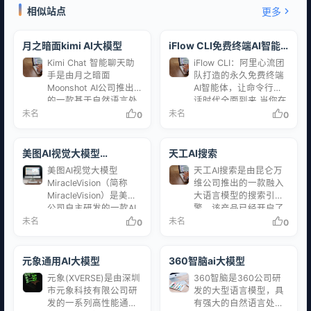
相似站点
更多
月之暗面kimi AI大模型
iFlow CLI免费终端AI智能
体
Kimi Chat 智能聊天助
iFlow CLI：阿里心流团
手是由月之暗面
队打造的永久免费终端
Moonshot AI公司推出
AI智能体，让命令行对
的一款基于自然语言处
话时代全面到来 当你在
理技术和机器学习算法
终端中敲下“帮我写一个
未名
未名
0
0
的智能聊天助手。它能
贪吃蛇游戏”，AI便自动
够理解并生成人类语
完成代码编写、调试运
言，与用户进行自然而
行——这不是科幻，而
美图AI视觉大模型
天工AI搜索
流畅的对话，并根据用
是阿里巴巴心流研究团
MiracleVision奇想智能
美图AI视觉大模型
天工AI搜索是由昆仑万
户的需求和语境提供个
队带来的iFlow CLI正在
MiracleVision（简称
维公司推出的一款融入
性化的回答和建议。 特
实现的现实。 2025年9
MiracleVision）是美图
大语言模型的搜索引
点与功能 Kimi Chat 智
月，阿里巴巴心流研究
公司自主研发的一款AI
擎，该产品已经开启了
能聊天助手拥有超大的
团队正式发布了一款颠
视觉大模型，它于2023
内测申请。 特点 天工AI
未名
未名
0
0
“内存”，可以帮我们一
覆性的产品——iFlow
年6月开始内测，为美
搜索是一种生成式搜
口气读完二十万字的小
CLI，一款集成在终端中
图秀秀、美颜相机、
索，用户可以通过自然
说，还能实时联网，获
的AI智能体工具，面向
Wink、美图设计室、
语言清晰地表达自己的
元象通用AI大模型
360智脑ai大模型
取网络信息，可以上传
个人用户永久免费开
WHEE、美图云修等知
意图，并获得有效组织
100M的文档，帮我们分
放。这款产品正…
元象(XVERSE)是由深圳
360智脑是360公司研
名影像与设计产品提供
和提炼后的答案。它的
析文档内…
市元象科技有限公司研
发的大型语言模型，具
AI模型能力，同时也帮
“追问”功能允许用户就
发的一系列高性能通用
有强大的自然语言处理
助美图公司搭建起由底
一个问题展开20轮次以