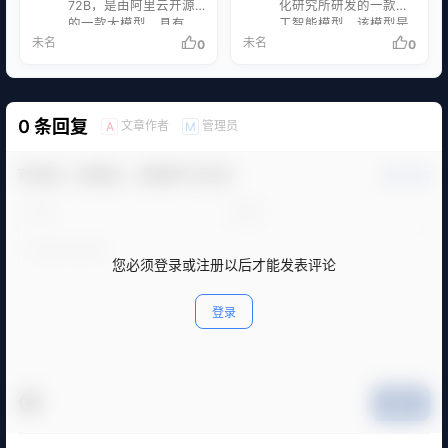
72B，是由阿里云开源
化研究所研发的一款人
美国OpenAI公司开发的
识、百科知识、天文地
的一款大模型，具有
工智能模型。该模型是
聊天机器人ChatGPT的
理等各个领域的问题。
720亿参数，是目前国
在多模态大模型“紫东太
未名
未名
0
0
中国产品，旨在提供与
用户只需要输入问题，
内开源的最大参数模
初”1.0基础上升级打造
之类似的对话式AI体
就可以得到准确的答
型。 Qwen-72B在10个
的2.0版本，在语音、图
验。 智能涌现： 天工
案。 文本生成：讯飞星
权威基准测评中创下了
像和文本三模态的基础
据称是中国第一个真正
火大模型可以生成各种
开源模型的最优成绩，
上，加入视频、信号、
实现智能涌现的国产大
类型的文本，包括新闻
0 条回复
文章作者
管理员
A
M
性能超越了开源标杆
3D点云等模态数据，研
语言模型，意味着它具
报道、故事、诗歌等。
Llama 2-70B和大部分
究突破了认知增强的多
有…
教育领域：讯飞…
商用闭源模型，为未来
模态关联等关键技术，
欢迎您，新朋友，感谢参与互动！
确认修改
企业级、科研级的高性
具备全模态理解能力、
能应用提供了强有力的
生成能力和关联能力。
支持。 Qwen-72B还搭
“紫东太初”2.0可以理解
载了系统指令（System
三维场景、信号等数字
Prompt）能力，用户可
物联时代的重要信息，
您必须登录或注册以后才能发表评论
以通过自然语言设定角
完成了音乐、图片和视
色…
频等数据之间的跨模…
登录
提交