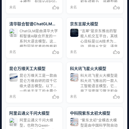
大模型，包括XVERSE-
和生成能力。该模型能
层、中间层和应用层构
上的交互，以此展开深
7B、13B、65B等。这
够完成各种任务，包括
未名
未名
0
0
成的人工智能产品生
度探索。大模型使得AI
些模型被设计来处理各
聊天互动、文本生成、
态。 MiracleVision具备
搜索具备了整合、提
种任务，如自然语言处
语言理解和回答问题
强大的视觉表现力和创
炼、串联信息的能力，
理、图像分析以及其他
等。以下是关于360智
清华联合智谱ChatGLM大
京东言犀大模型
作力，能够为用户提供
因此AI搜索能更好地应
人工智能领域的应用。
脑的一些关键信息： 核
模型
高品质的图像…
对开放式问题，在处理
ChatGLM是由清华大学
"言犀"是京东推出的智
元象大模型具有以下特
心技术：360智脑依托
知识类以及创意类搜索
和智谱AI联合开发的一
能人机交互平台，其核
点： 全链路自主研发：
于360公司多年积累的
时，其体验…
系列大语言模型。这些
心目标是以AI技术为驱
元象大模型是完全由元
大算力、大数据和工程
模型因其优秀的性能和
动，提供从文字、语音
象科技从头开始训练和
化优势，集成360GPT
良好的开源协议，在国
到多模态交互的服务，
未名
未名
0
0
研发的，拥有独立的知
大模型、360CV大模型
产大模型和全球大模型
专注于改善用户体验、
识产权和技术栈。 高性
以及360多模态大模型
领域都有很高的知名度
提高效率并促进转化。
能：模型经过优化，以
技术能力。 应用场景：
[1]。 ChatGLM系列模
这个平台致力于打造新
昆仑万维天工大模型
科大讯飞星火大模型
提供高效的运算能力和
可以用于智能客服、智
型 ChatGLM系列包括多
一代的智能人机交互系
良好的任务执行效果。
能问答、智能写作、文
昆仑万维天工是一款由
科大讯飞星火大模型是
个模型，例如
统，帮助不同行业和客
开源免费商用：…
档理解等多种场景，…
昆仑万维自研的双千亿
科大讯飞推出的一款人
ChatGLM-6B，
户场景的企业实现服务
级大语言模型。以下是
工智能语言模型，它使
ChatGLM3-6B和
和营销的数智化转型升
一些关于天工的主要介
用了深度学习算法和自
ChatGLM3-3B等。这些
级。 值得注意的
绍和特点： 规模： 天
然语言处理技术，能够
未名
未名
0
0
模型的共同特点是它们
是，"言犀"大模型在
工是双千亿级的大规模
模拟人类对于语言的理
都是基于千亿基座模型
2023年的京东全球科技
预训练语言模型，这意
解和生成能力。 科大讯
的，并且都具有良好的
探索者大会暨京东云峰
味着它在训练过程中使
飞星火大模型的主要功
阿里云通义千问大模型
中科院紫东太初大模型
性能。 ChatGLM-6B：
会上正式发布，这是一
用了超过千亿个参数进
能包括： 智能问答：讯
这是一个基础大语…
个千亿级的大模型…
阿里云通义千问大模
“紫东太初”全模态大模
行学习。 对标
飞星火大模型可以回答
型，也称为Qwen-
型是由中国科学院自动
ChatGPT： 天工是对标
各种问题，包括医学知