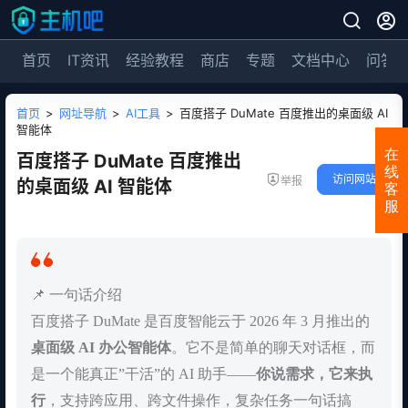
首页
IT资讯
经验教程
商店
专题
文档中心
问答
首页
>
网址导航
>
AI工具
>
百度搭子 DuMate 百度推出的桌面级 AI
智能体
在
百度搭子 DuMate 百度推出
线
访问网站
举报
的桌面级 AI 智能体
客
服
📌 一句话介绍
百度搭子 DuMate 是百度智能云于 2026 年 3 月推出的
桌面级 AI 办公智能体
。它不是简单的聊天对话框，而
是一个能真正”干活”的 AI 助手——
你说需求，它来执
行
，支持跨应用、跨文件操作，复杂任务一句话搞