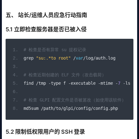
五、 站长/运维人员应急行动指南
5.1 立即检查服务器是否已被入侵
# 检查是否有异常 su 提权记录
grep 
"su:.*to root"
/
var
/
log
/
auth
.
log
# 检查近期创建的 ELF 文件（攻击载荷）
find 
/
tmp 
-
type f 
-
executable 
-
mtime 
-
7
-
ls
# 检查 GLPI 配置文件是否被篡改（如使用该软件）
md5sum 
/
path
/
to
/
glpi
/
config
/
config
.
php
5.2 限制低权限用户的 SSH 登录