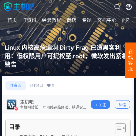
首页
IT资讯
经验教程
商店
专题
文档中心
问答
Linux 内核高危漏洞 Dirty Frag 已遭黑客利
在
用：低权限用户可提权至 root，微软发出紧急
线
客
警告
服
0
IT资讯
5月14日
主机吧
关注
私信
主机吧站长 十年网络运维经验，精通安
全防护。
目录