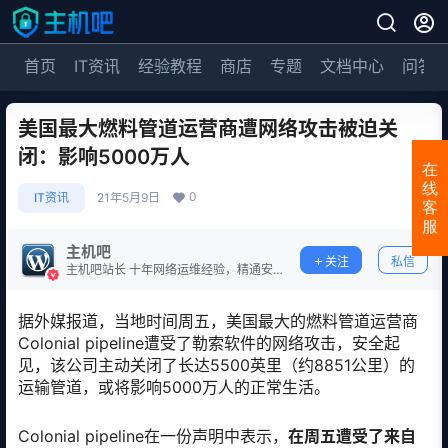
首页
IT资讯
经验教程
商店
专题
文档中心
问答
美国最大燃料管道运营商遭网络攻击被迫关
闭：影响5000万人
在
线
0
IT资讯
21年5月9日
客
服
主机吧
关注
私信
主机吧站长 十年网络运维经验，精通安
全防护。
据外媒报道，当地时间周五，美国最大的燃料管道运营商
Colonial pipeline遭受了勒索软件的网络攻击，安全起
见，该公司主动关闭了长达5500英里（约8851公里）的
运输管道，或将影响5000万人的正常生活。
Colonial pipeline在一份声明中表示，
在周五遭受了来自