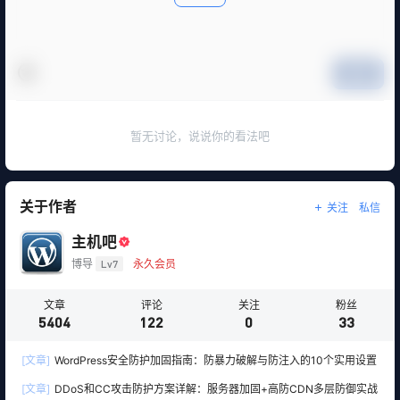
提交
暂无讨论，说说你的看法吧
关于作者
关注
私信
主机吧
博导
Lv7
永久会员
文章
评论
关注
粉丝
5404
122
0
33
[文章]
WordPress安全防护加固指南：防暴力破解与防注入的10个实用设置
[文章]
DDoS和CC攻击防护方案详解：服务器加固+高防CDN多层防御实战