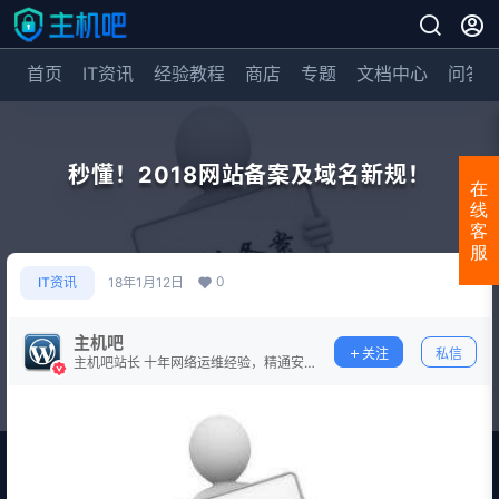
首页
IT资讯
经验教程
商店
专题
文档中心
问答
秒懂！2018网站备案及域名新规！
在
线
客
服
0
IT资讯
18年1月12日
主机吧
关注
私信
主机吧站长 十年网络运维经验，精通安
全防护。