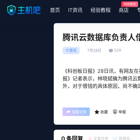
网络服务
首页
IT资讯
经验教程
商店
腾讯云数据库负责人
239
IT资讯
7月
28日
《科创板日报》28日讯，有网友
报》记者表示，林晓斌确为腾讯云
外，对于借钱的具体原因，尚不确定
海报分享
收藏
举报
0 条回复
文章作者
管理员
A
M