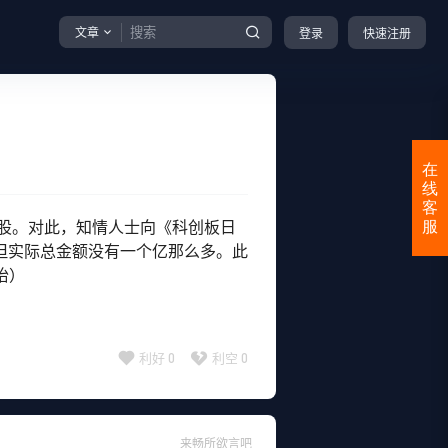
文章
登录
快速注册
在
线
客
股。对此，知情人士向《科创板日
服
但实际总金额没有一个亿那么多。此
怡）
利好
0
利空
0
来畅所欲言吧