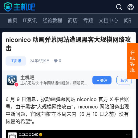
首页
IT资讯
经验教程
商店
专题
文档中心
问答
niconico 动画弹幕网站遭遇黑客大规模网络攻
击
在
线
0
IT资讯
24年6月9日
客
服
主机吧
关注
私信
主机吧站长 十年网络运维经验，精通安
全防护。
6 月 9 日消息，据动画弹幕网站 niconico 官方 X 平台账
号，由于黑客“大规模网络攻击”，niconico 网站服务出现
中断问题，官网声称“在本周末内（6 月 10 日之前）没有
恢复的希望”。