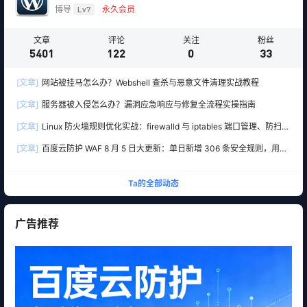
博导
Lv7
永久会员
文章
评论
关注
粉丝
5401
122
0
33
[文章]
网站被挂马怎么办？Webshell 查杀与恶意文件清理实战教程
[文章]
服务器被入侵怎么办？漏洞应急响应与修复全流程实操指南
[文章]
Linux 防火墙规则优化实战：firewalld 与 iptables 端口管理、防扫描
与回源白名单
[文章]
百度云防护 WAF 8 月 5 日大更新：单日新增 306 条安全规则，用友
10 条、WordPress 12 条全线覆盖
Ta的全部动态
广告推荐