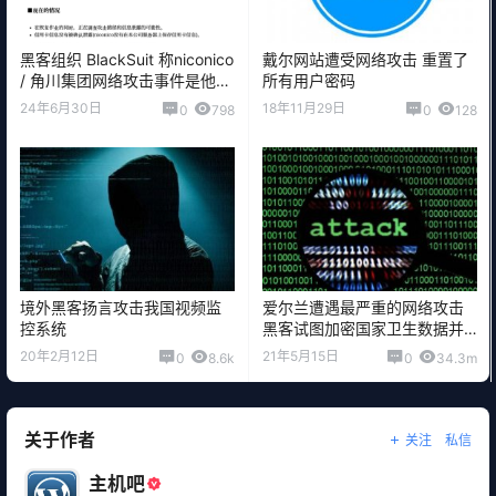
黑客组织 BlackSuit 称niconico
戴尔网站遭受网络攻击 重置了
/ 角川集团网络攻击事件是他们
所有用户密码
干的
24年6月30日
18年11月29日
0
798
0
128
境外黑客扬言攻击我国视频监
爱尔兰遭遇最严重的网络攻击
控系统
黑客试图加密国家卫生数据并
勒索金钱
20年2月12日
21年5月15日
0
8.6k
0
34.3m
关于作者
关注
私信
主机吧