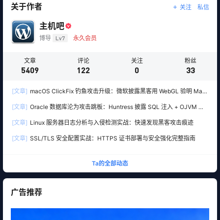
关于作者
关注
私信
主机吧
博导
Lv7
永久会员
文章
评论
关注
粉丝
5409
122
0
33
[文章]
macOS ClickFix 钓鱼攻击升级：微软披露黑客用 WebGL 验明 Mac
真身，再精准下套部署 Atomic Stealer 木马
[文章]
Oracle 数据库沦为攻击跳板：Huntress 披露 SQL 注入 + OJVM 入
侵 Windows SYSTEM 权限
[文章]
Linux 服务器日志分析与入侵检测实战：快速发现黑客攻击痕迹
[文章]
SSL/TLS 安全配置实战：HTTPS 证书部署与安全强化完整指南
Ta的全部动态
广告推荐