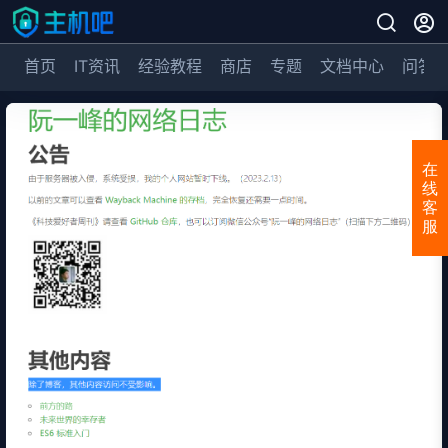
首页
IT资讯
经验教程
商店
专题
文档中心
问答
在
线
客
服