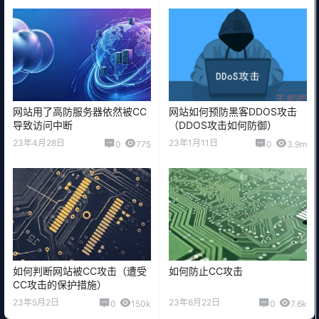
网站用了高防服务器依然被CC
网站如何预防黑客DDOS攻击
导致访问中断
（DDOS攻击如何防御）
23年4月28日
23年1月11日
0
775
0
3.9m
如何判断网站被CC攻击（遭受
如何防止CC攻击
CC攻击的保护措施）
23年5月2日
23年6月22日
0
150k
0
7.6k