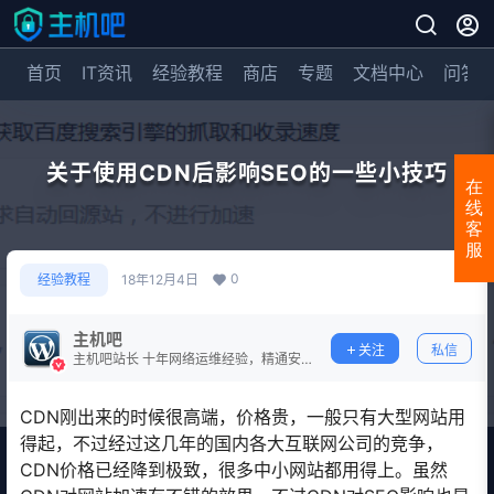
首页
IT资讯
经验教程
商店
专题
文档中心
问答
关于使用CDN后影响SEO的一些小技巧
在
线
客
服
0
经验教程
18年12月4日
主机吧
关注
私信
主机吧站长 十年网络运维经验，精通安
全防护。
CDN刚出来的时候很高端，价格贵，一般只有大型网站用
得起，不过经过这几年的国内各大互联网公司的竞争，
CDN价格已经降到极致，很多中小网站都用得上。虽然