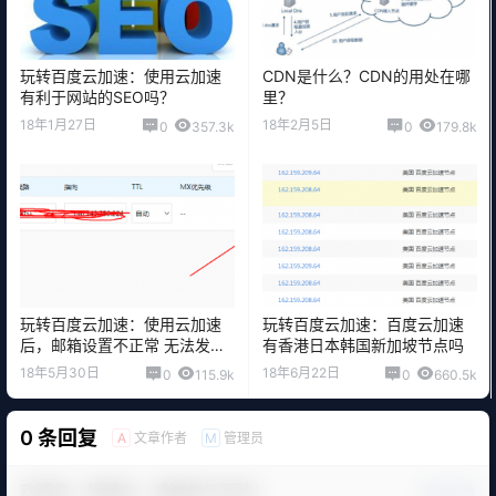
玩转百度云加速：使用云加速
CDN是什么？CDN的用处在哪
有利于网站的SEO吗？
里？
18年1月27日
18年2月5日
0
357.3k
0
179.8k
玩转百度云加速：使用云加速
玩转百度云加速：百度云加速
后，邮箱设置不正常 无法发送
有香港日本韩国新加坡节点吗
邮箱
18年5月30日
18年6月22日
0
115.9k
0
660.5k
0 条回复
文章作者
管理员
A
M
欢迎您，新朋友，感谢参与互动！
确认修改