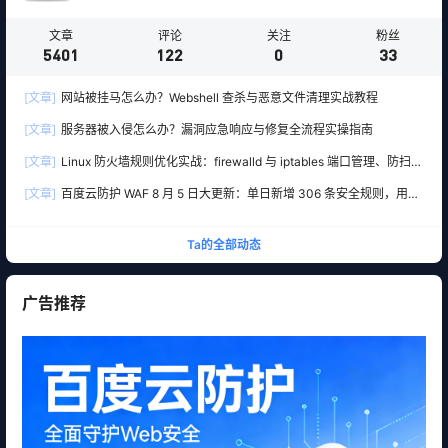
文章
评论
关注
粉丝
5401
122
0
33
[文章]
网站被挂马怎么办？Webshell 查杀与恶意文件清理实战教程
[文章]
服务器被入侵怎么办？漏洞应急响应与修复全流程实操指南
[文章]
Linux 防火墙规则优化实战：firewalld 与 iptables 端口管理、防扫描
与回源白名单
[文章]
百度云防护 WAF 8 月 5 日大更新：单日新增 306 条安全规则，用友
10 条、WordPress 12 条全线覆盖
Ta的全部动态
广告推荐