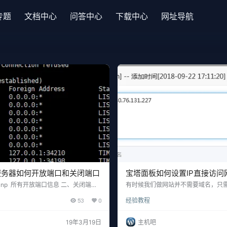
专题
文档中心
问答中心
下载中心
网址导航
统服务器如何开放端口和关闭端口
宝塔面板如何设置IP直接访问
t -anp 所有开放端口信息 二、关闭端口
有时候我们做网站并不需要域名，只需
A OUTPUT -p tcp --dport 端口号-j D
就可以了。如果安装了宝塔面板很容
53
0
经验教程
： iptables -A INPUT -ptcp -
能。 方法很简单，在已经创建的站点
j ACCEPT service iptables save 保存
理-直接添加服务器的IP就可以了，当
是linux打开端口命令的使用方法。 …
须是这个服务器下的IP否则会访问不
19年3月19日
主机吧
绑定IP固定端口访问域名，比如我设置