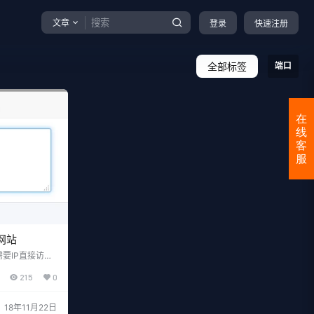
文章
登录
快速注册
全部标签
端口
在
线
客
服
网站
要IP直接访问
易实现这个功
215
0
设置上，域名管
然服务器的IP必
了。 也可以设置
18年11月22日
99端口访问，