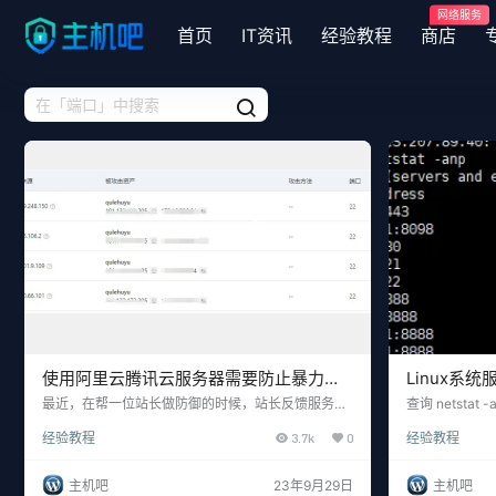
网络服务
首页
IT资讯
经验教程
商店
使用阿里云腾讯云服务器需要防止暴力破
Linux系
解
最近，在帮一位站长做防御的时候，站长反馈服务器
查询 netsta
被攻击了，主机吧查看高防IP后，发现高防IP并没有
号: iptables -
经验教程
3.7k
0
经验教程
受到攻击，难道源服务器IP暴露了？ 在咨询后才知
ROP 三、打开端口号
道，原来是源服务器的22端口被扫描了。 这就很奇怪
-dport 8099 -
了，因为服务器IP是新换的，原来的黑客不可能知道I
设置 四、以下
主机吧
23年9月29日
主机吧
P是多少的，如果知道源服务器IP的话，早就攻击源