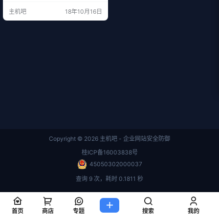
系统一度卡顿。此前，鹿晗等多位
主机吧
18年10月16日
娱乐圈明星通过微博公布恋情消
息，微博也曾出现相同情况。 据新
京报报道，微博方面回应称，内部
肯定会仔细复盘，将加强技术储
备，完善应对方案。一位微博工作
人员告诉记者，发生宕机是因为瞬
间流量暴增，但很快就恢复了。 网
站…
Copyright © 2026
主机吧 - 企业网站安全防御
桂ICP备16003838号
45050302000037
查询 9 次，耗时 0.1811 秒
首页
商店
专题
搜索
我的