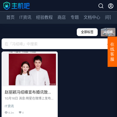
首页
IT资讯
经验教程
商店
专题
文档中心
问答
全部标签
冯绍峰
在
线
客
服
赵丽颖冯绍峰宣布婚讯致微
博再瘫痪
10月16日 消息:明星在微博上发布信
息曾引发多次微博瘫痪事件。今天
IT资讯
上午，演员赵丽颖和冯绍峰突然在
微博公布婚讯导致微博瘫痪。部分
8.2m
0
网友反映，当搜索相关关键词时，