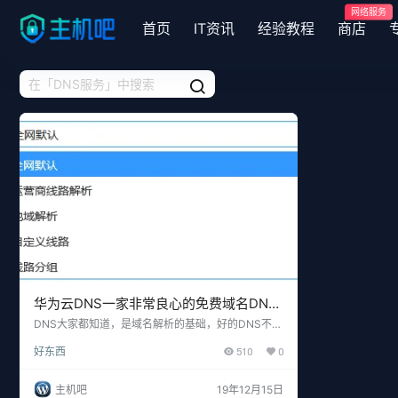
网络服务
首页
IT资讯
经验教程
商店
华为云DNS一家非常良心的免费域名DNS
服务
DNS大家都知道，是域名解析的基础，好的DNS不仅
可以让网站访问稳定，还可以提升网站访问速度，甚
好东西
510
0
至可以防御攻击。之前主机吧一直都是用阿里云的免
费DNS，主要是大品牌值得信赖，偶然的一次机会，
主机吧接触到了华为云DNS，瞬间喜欢上了这个DNS
主机吧
19年12月15日
服务，不仅免费，而且功能强大，很多在别家服务商