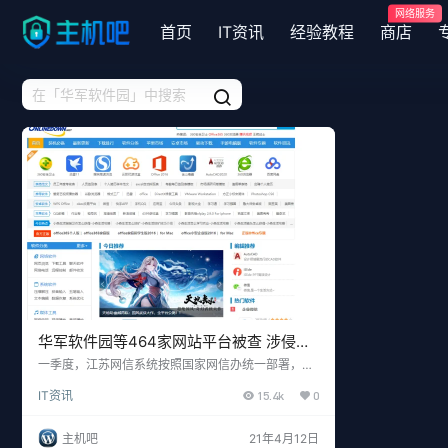
网络服务
首页
IT资讯
经验教程
商店
华军软件园等464家网站平台被查 涉侵权
假冒、色情低俗与赌博
一季度，江苏网信系统按照国家网信办统一部署，持
续开展涉软色情、有偿删帖、移动应用程序“刷榜”、
IT资讯
15.4k
0
“江湖骗子”等专项整治，强化多部门联合执法，切实
加强网络生态治理，依法打击网上各类违法违规行
为，有效遏制有害信息反弹、反复势头，持续为青少
主机吧
21年4月12日
年营造清朗网络空间。 江苏省市网信办依法依规对