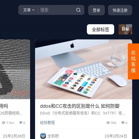
文章
登录
快速注册
全部标签
目标
在
线
客
服
有用吗
ddos和CC攻击的区别是什么 如何防御
OS防御经验，
DDoS（分布式拒绝服务攻击）和CC（HTTP）攻击
了，可以防DDO
是两种不同类型的网络攻击，它们的主要区别在于攻
7.5m
0
经验教程
906
0
DoS攻击（分
击目标和攻击方式。 DDoS攻击是利用大量的计算机
计算机或设备对
或网络设备发起协同攻击，以使目标系统无法正常工
目的是使其无法
作。攻击者通常会使用大量的计算机或网络设备发送
23年2月26日
主机吧
23年2月24日
的DDoS攻击
大量的请求，例如网络流量、数据包等，从而使目标