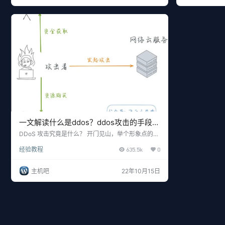
是伪造的请求或无用的数据包，以使其无法处理正常
数据包。这种
的请求。这种攻击通常会占用目标服务器的所有可用
量和性能，或
带宽和资源，导致其无法处理…
击。 二、基于
一文解读什么是ddos？ddos攻击的手段与
有哪些防御方法
DDoS 攻击究竟是什么？ 开门见山，举个形象点的例
子 我开了一家有五十个座位的重庆火锅店，用料上
经验教程
635.5k
0
等，童叟无欺。平时门庭若市，生意特别红火，而对
面二狗家的火锅店却无人问津。二狗为了对付我，想
了一个办法，叫了五十个人来我的火锅店坐着却不点
主机吧
22年10月15日
菜，让别的客人无法吃饭。 上面这个例子讲的就是典
型的 DDoS 攻击，全称是 Distributed Denial of Serv
ice，翻译成中文就是分布式拒绝服…