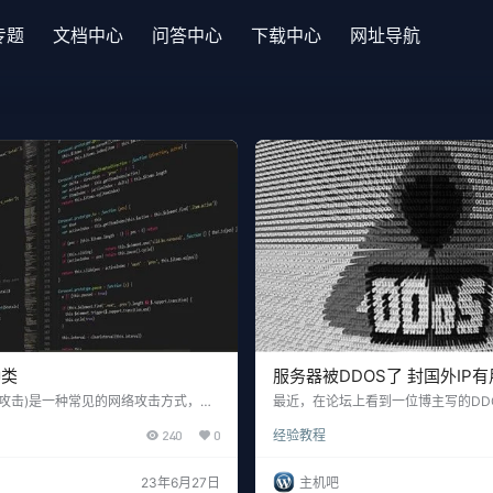
专题
文档中心
问答中心
下载中心
网址导航
种类
服务器被DDOS了 封国外IP
oS攻击)是一种常见的网络攻击方式，它
最近，在论坛上看到一位博主写的DD
受感染的计算机或设备向目标服务器发
其中说到利用宝塔防火墙国外IP封禁
240
0
经验教程
包，导致服务器过载而无法正常工作。
S，这里主机吧实在忍不住唠叨下。 D
击方式和攻击手段，CC攻击可以分为
布式拒绝服务攻击）是一种利用大量
基于IP的CC攻击 基于IP的CC攻击是
目标服务器或网络发起攻击的方式，
23年6月27日
主机吧
一个IP地址向目标服务器发送大量的
正常运行或提供服务。下面是几种常见