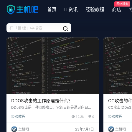
网络服务
首页
IT资讯
经验教程
商店
DDOS攻击的工作原理是什么？
CC攻击的
DDoS攻击是一种网络攻击，它的目的是通过向目标
CC攻击(DD
服务器发送大量的恶意流量，使其无法正常响应合法
通过利用大量
经验教程
12.2k
0
经验教程
用户的请求，从而使其无法提供正常的服务。这种攻
送大量的数据
击通常是由一群黑客发起的，旨在利用漏洞并破坏目
根据不同的攻
标服务器的可用性。 DDoS攻击的工作原理是，攻击
多种类型。 一、
主机吧
23年7月1日
主机吧
者通过控制向目标服务器发送大量的恶意流量，通常
指攻击者使用同