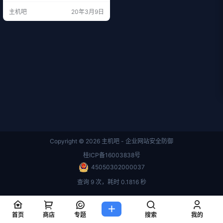
有28KB！ 而且图片质量却没有损
主机吧
20年3月9日
失，简直恐怖，如果把网站的图片
全换成webp的话，那估计网站加载
速度可以省下一两秒。 没压缩前，
大小4MB 压缩后，大小28KB 教你
转换之前我们先来了解下webp格式
的由来。 WebP是Google在…
Copyright © 2026
主机吧 - 企业网站安全防御
桂ICP备16003838号
45050302000037
查询 9 次，耗时 0.1816 秒
首页
商店
专题
搜索
我的