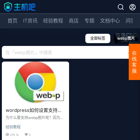
首页
IT资讯
经验教程
商店
专题
文档中心
问答
全部标签
webp图片
在
线
客
服
wordpress如何设置支持上
传webp格式图片文件
为什么要支持webp图片呢？因为w
ebp实在太吊了，可以把图片无损压
经验教程
缩成只有原来一半或以下大小的图
片文件，主机吧的一个微信公众号
270.1k
0
图片4MB的，转换成webp的大小只