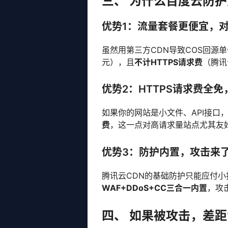
三、 为什么百度云防
优势1：流量套餐更便宜，
虽然用第三方CDN导致COS回源单价
元），且
不计HTTPS请求费
（腾讯
优势2：HTTPS请求费全
如果你的网站是小文件、API接口
费
，这一点对高请求量站点尤其友
优势3：防护内置，攻击来
腾讯云CDN的基础防护只能应付小
WAF+DDoS+CC三合一内置
，攻
四、 如果被攻击，差