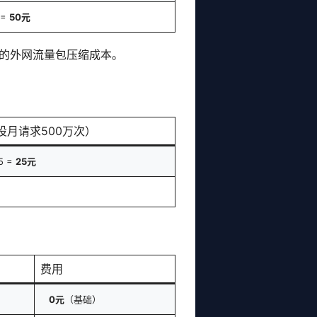
 =
50元
S的外网流量包压缩成本。
设月请求500万次）
5 =
25元
费用
0元
（基础）