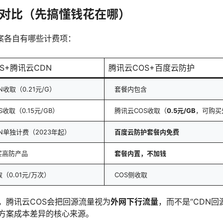
项对比（先搞懂钱花在哪）
案各自有哪些计费项：
S+腾讯云CDN
腾讯云COS+百度云防护
N收取（0.21元/G）
套餐内包含
收取（0.15元/GB）
腾讯云COS收取（
0.5元/GB
，可购买
N单独计费（2023年起）
百度云防护套餐内免费
买高防产品
套餐内置，不加钱
（0.01元/万次）
COS侧收取
，腾讯云COS会把回源流量视为
外网下行流量
，而不是“CDN回
方案成本差异的核心来源。