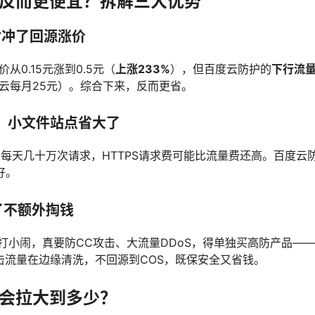
护反而更便宜？拆解三大优势
对冲了回源涨价
从0.15元涨到0.5元（
上涨233%
），但百度云防护的
下行流
云每月25元）。综合下来，反而更省
。
免，小文件站点省大了
，每天几十万次请求，HTTPS请求费可能比流量费还高。百度云
好。
了不额外掏钱
打小闹，真要防CC攻击、大流量DDoS，得单独买高防产品—
击流量在边缘清洗，不回源到COS，既保安全又省钱。
距会拉大到多少？