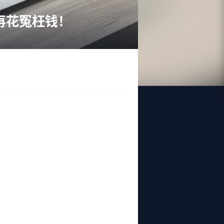
再花冤枉钱！