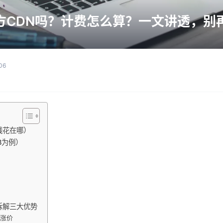
方CDN吗？计费怎么算？一文讲透，别
06
钱花在哪）
B为例）
拆解三大优势
源涨价