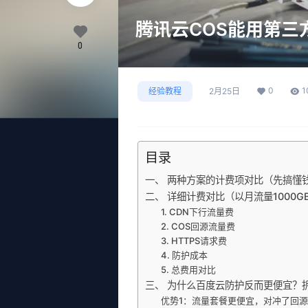
腾讯云COS能用第三
0
0
1
经验教程
2月25日
目录
一、 两种方案的计费项对比（先搞懂
二、 详细计费对比（以月流量1000G
1. CDN下行流量费
2. COS回源流量费
3. HTTPS请求费
4. 防护成本
5. 总费用对比
三、 为什么百度云防护反而更便宜？
优势1：流量套餐更便宜，对冲了回