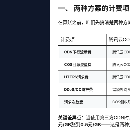
一、 两种方案的计费
在算账之前，咱们先搞清楚两种方
计费项
腾讯云CO
CDN下行流量费
腾讯云CD
COS回源流量费
腾讯云COS
HTTPS请求费
腾讯云CD
DDoS/CC防护费
需额外购
请求次数费
COS侧收取
关键差异点
：当使用第三方CDN时
元/GB涨到0.5元/GB
——这是两种