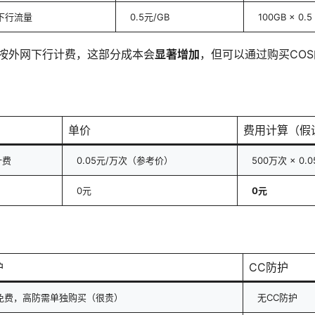
下行流量
0.5元/GB
100GB × 0.5
量按外网下行计费，这部分成本会
显著增加
，但可以通过购买CO
单价
费用计算（假
计费
0.05元/万次（参考价）
500万次 × 0.0
0元
0元
护
CC防护
免费，高防需单独购买（很贵）
无CC防护