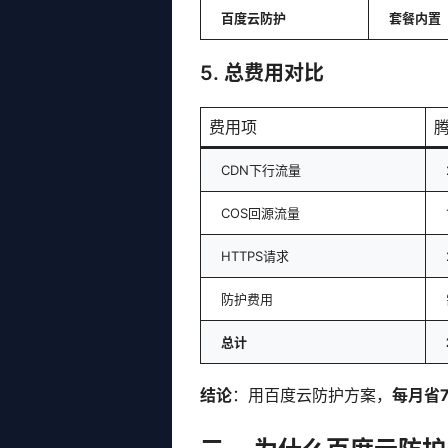
百度云防护
套餐内置
5. 总费用对比
费用项
腾
CDN下行流量
COS回源流量
HTTPS请求
防护费用
总计
结论
：用百度云防护方案，
每月省