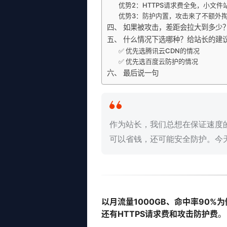
优势2：HTTPS请求费全免，小文件
优势3：防护内置，攻击来了不额外
四、 如果被攻击，差距会拉大到多少
五、 什么情况下选哪种？给站长的建
✅ 优先选腾讯云CDN的情况
✅ 优先选百度云防护的情况
六、 最后说一句
作为站长，我们总想在保证速度
可以省钱，还可能安全防护。今
以月流量1000GB、命中率90%
还有HTTPS请求费和攻击防护费
。