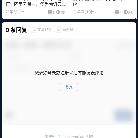
行：阿里云第一，华为腾讯云
IP
并列第二？
21年6月2日
21年7月10日
1
35
0
38
0 条回复
文章作者
管理员
A
M
欢迎您，新朋友，感谢参与互动！
确认修改
您必须登录或注册以后才能发表评论
登录
提交
暂无讨论，说说你的看法吧