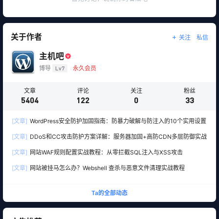
关于作者
关注
私信
主机吧
博导
Lv7
永久会员
文章
评论
关注
粉丝
5404
122
0
33
[文章]
WordPress安全防护加固指南：防暴力破解与防注入的10个实用设置
[文章]
DDoS和CC攻击防护方案详解：服务器加固+高防CDN多层防御实战
[文章]
网站WAF规则配置实战教程：从零拦截SQL注入与XSS攻击
[文章]
网站被挂马怎么办？Webshell 查杀与恶意文件清理实战教程
Ta的全部动态