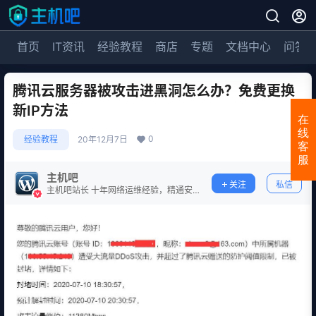
首页
IT资讯
经验教程
商店
专题
文档中心
问答
腾讯云服务器被攻击进黑洞怎么办？免费更换
新IP方法
在
线
0
经验教程
20年12月7日
客
服
主机吧
关注
私信
主机吧站长 十年网络运维经验，精通安
全防护。