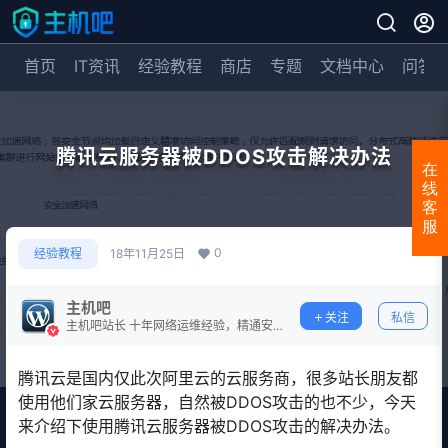
首页
IT资讯
经验教程
商店
专题
文档中心
问答
腾讯云服务器被DDOS攻击解决办法
在
线
客
服
0
经验教程
18年11月25日
主机吧
关注
私信
主机吧站长 十年网络运维经验，精通安
全防护。
腾讯云是国内仅此次阿里云的云服务商，很多站长朋友都
使用他们家云服务器，自然被DDOS攻击的也不少，今天
来介绍下使用腾讯云服务器被DDOS攻击的解决办法。