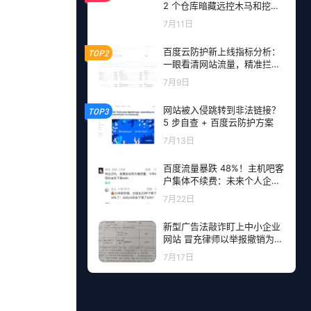
2 个仓库暗藏远控木马和挖矿
程序，开发者成目标
7月11日
百度云防护新上线指标分析：
TOP2
一眼看清网站流量，精准拦截
恶意请求
7月9日
网站被入侵跳转到非法链接？
TOP3
5 步自查 + 百度云防护方案
7月13日
百度流量暴跌 48%！主机吧客
户集体不续费：未来个人企业
网站流量从哪里来？
7月22日
新型广告法敲诈盯上中小企业
网站 冒充律师以举报撤销为由
勒索钱财
7月17日