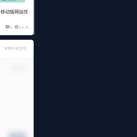
行移动版网站优
0
34.2k
来畅所欲言吧
确认修改