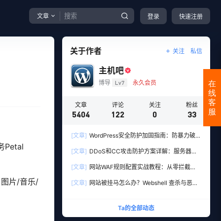
文章
登录
快速注册
关于作者
关注
私信
主机吧
博导
Lv7
永久会员
在
线
客
文章
评论
关注
粉丝
服
5404
122
0
33
[文章]
WordPress安全防护加固指南：防暴力破解
与防注入的10个实用设置
etal
[文章]
DDoS和CC攻击防护方案详解：服务器加
固+高防CDN多层防御实战
[文章]
网站WAF规则配置实战教程：从零拦截
SQL注入与XSS攻击
片/音乐/
[文章]
网站被挂马怎么办？Webshell 查杀与恶意
文件清理实战教程
Ta的全部动态